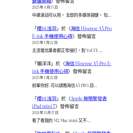
鍵盤開箱
〉發佈留言
2025 年 4 月 15 日
中建滚动可以用， 全部的多媒体按键， 包…
「
櫻川 浅羽
」於〈
海信 Hisense A5 Pro
E-ink 手機使用心得
〉發佈留言
2025 年 1 月 22 日
主流電信業者都正常接打，對 VoLTE …
「
懶洋洋
」於〈
海信 Hisense A5 Pro E-
ink 手機使用心得
〉發佈留言
2025 年 1 月 22 日
前輩你好, 可以請教海信A5 PRO,目…
「
櫻川 浅羽
」於〈
Apple 無預警發表
iPad mini 7
〉發佈留言
2024 年 11 月 17 日
看了看我的 M2 Mac mini 又不…