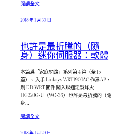
閱讀全文
2018 年 1 月 30 日
也許是最折騰的（隨
身）迷你伺服器：軟體
本篇爲「家庭網路」系列第 4 篇（全 15
篇）。 入手 Linksys WRT1900AC 作爲 AP，
刷 DD-WRT 固件 闖入聯通定製烽火
HG220G-U（WO-36） 也許是最折騰的（隨
身…
閱讀全文
2018 年 1 月 29 日