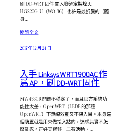
刷 DD-WRT 固件 闖入聯通定製烽火
HG220G-U（WO-36） 也許是最折騰的（隨
身…
閱讀全文
2017 年 12 月 24 日
入手 Linksys WRT1900AC 作
爲 AP，刷 DD-WRT 固件
MW4530R 開始不穩定了，而且官方系統功
能性太差，OpenWRT（LEDE 的那種
OpenWRT）下無線效能又不堪入目。本身這
個裝置就是用來做接入點的，這樣其實不怎
麼能忍。正好某寶雙十二有活動，…