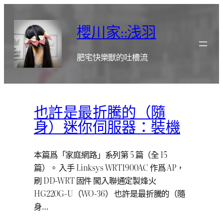
跳
至
櫻川家::浅羽
主
要
肥宅快樂獸的吐槽流
內
容
也許是最折騰的（隨
身）迷你伺服器：裝機
本篇爲「家庭網路」系列第 5 篇（全 15
篇）。 入手 Linksys WRT1900AC 作爲 AP，
刷 DD-WRT 固件 闖入聯通定製烽火
HG220G-U（WO-36） 也許是最折騰的（隨
身…