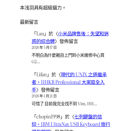
本浅羽具有超級貓力。
最新留言
「
Lau
」於〈
小米品牌售後：失望和迷
惑的綜合體
〉發佈留言
2026 年 5 月 17 日
不明白為什麼親自上門到小米維修中心買
G2…
「
Lifan
」於〈
現代的 UNIX 之道繼承
者，HHKB Professional 大家庭全入
手
〉發佈留言
2026 年 1 月 21 日
可惜了 目前我完全找不到 Vim, HH…
「
chopin1998
」於〈
七列鍵盤的信
仰，IBM UltraNav USB Keyboard 旅行