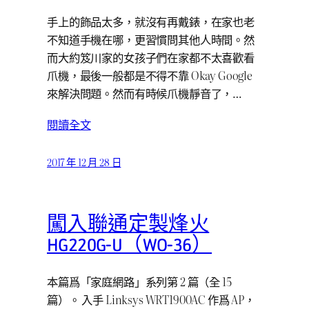
手上的飾品太多，就沒有再戴錶，在家也老
不知道手機在哪，更習慣問其他人時間。然
而大約笈川家的女孩子們在家都不太喜歡看
爪機，最後一般都是不得不靠 Okay Google
來解決問題。然而有時候爪機靜音了，…
閱讀全文
2017 年 12 月 28 日
闖入聯通定製烽火
HG220G-U（WO-36）
本篇爲「家庭網路」系列第 2 篇（全 15
篇）。 入手 Linksys WRT1900AC 作爲 AP，