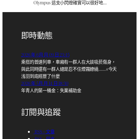
Olympus 這支小閃燈確實可以很好地…
即時動態
2026 年 6月 月 09 日 23:45
乘搭的普速列車，車廂有一群人在大談吸菸傷身，
與此同時還有一群人總是忍不住煙霧繚繞……#今天
浅羽到底經歷了什麼
2026 年 5月 月 14 日 18:30
年青人的第一桶金：失業補助金
訂閱與追蹤
RSS – 文章
RSS – 留言