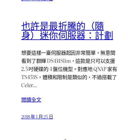
也許是最折騰的（隨
身）迷你伺服器：計劃
想要這樣一臺伺服器起因非常簡單，無意間
看到了群輝 DS414Slim，這款是只可以支援
2.5 吋硬碟的 4 盤位機型。對應地 QNAP 家有
TS453S，體積和限制是類似的，不過搭載了
Celer…
閱讀全文
2018 年 1 月 25 日