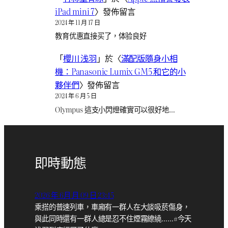
iPad mini 7
〉發佈留言
2024 年 11 月 17 日
教育优惠直接买了，体验良好
「
櫻川 浅羽
」於〈
滿配版隨身小相
機：Panasonic Lumix GM5 和它的小
夥伴們
〉發佈留言
2024 年 6 月 5 日
Olympus 這支小閃燈確實可以很好地…
即時動態
2026 年 6月 月 09 日 23:45
乘搭的普速列車，車廂有一群人在大談吸菸傷身，
與此同時還有一群人總是忍不住煙霧繚繞……#今天