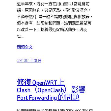
近半年來，浅羽一直在用山靈 Q1 當隨身前
端，原因無它，只是因爲小巧可愛又漂亮。
不過雖然 Q1 是一款不錯的初階便攜播放器，
但本身有一些限制和問題，浅羽還是希望可
以改善一下。趁着最近促銷活動多，浅羽
也…
閱讀全文
2021 年 1 月 31 日
修復 OpenWRT 上
Clash（OpenClash）影響
Port Forwarding 的問題
浅羽近期無論如何都無法連線家中的 VPN 伺