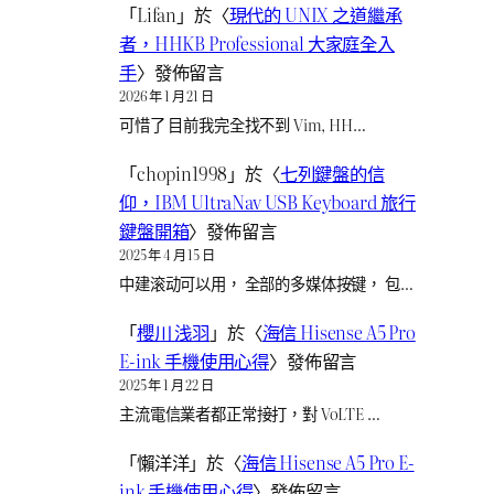
「
Lifan
」於〈
現代的 UNIX 之道繼承
者，HHKB Professional 大家庭全入
手
〉發佈留言
2026 年 1 月 21 日
可惜了 目前我完全找不到 Vim, HH…
「
chopin1998
」於〈
七列鍵盤的信
仰，IBM UltraNav USB Keyboard 旅行
鍵盤開箱
〉發佈留言
2025 年 4 月 15 日
中建滚动可以用， 全部的多媒体按键， 包…
「
櫻川 浅羽
」於〈
海信 Hisense A5 Pro
E-ink 手機使用心得
〉發佈留言
2025 年 1 月 22 日
主流電信業者都正常接打，對 VoLTE …
「
懶洋洋
」於〈
海信 Hisense A5 Pro E-
ink 手機使用心得
〉發佈留言