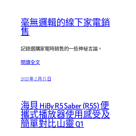
毫無邏輯的線下家電銷
售
記錄選購家電時銷售的一些神祕言論。
閱讀全文
2021 年 2 月 15 日
海貝 HiBy R5 Saber (R5S) 便
攜式播放器使用感受及
簡單對比山靈 Q1