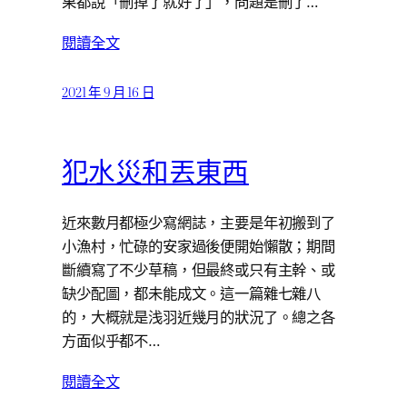
果都說「刪掉了就好了」，問題是刪了…
閱讀全文
2021 年 9 月 16 日
犯水災和丟東西
近來數月都極少寫網誌，主要是年初搬到了
小漁村，忙碌的安家過後便開始懶散；期間
斷續寫了不少草稿，但最終或只有主幹、或
缺少配圖，都未能成文。這一篇雜七雜八
的，大概就是浅羽近幾月的狀況了。總之各
方面似乎都不…
閱讀全文