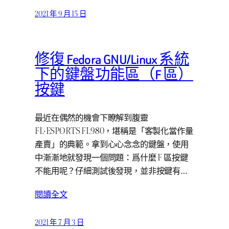
2021 年 9 月 15 日
修復 Fedora GNU/Linux 系統
下的鍵盤功能區（F 區）
按鍵
最近在偶然的機會下瞭解到腹靈
FL·ESPORTS FL980，堪稱是「客製化當作量
產賣」的典範。拿到心心念念的鍵盤，使用
中漸漸地就發現一個問題：爲什麼 F 區按鍵
不能用呢？仔細測試後發現，並非按鍵有…
閱讀全文
2021 年 7 月 3 日