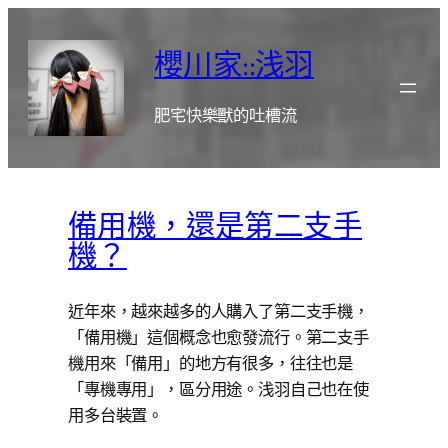
跳
至
櫻川家::浅羽
主
要
肥宅快樂獸的吐槽流
內
容
備用機，還是第二支手
機？
近年來，越來越多的人購入了第二支手機，
「備用機」這個概念也愈發流行。第二支手
機用來「備用」的地方有很多，往往也是
「專機專用」，區分用途。浅羽自己也在使
用多台裝置。