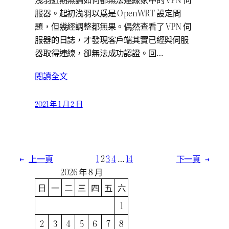
服器。起初浅羽以爲是 OpenWRT 設定問
題，但幾經調整都無果。偶然查看了 VPN 伺
服器的日誌，才發現客戶端其實已經與伺服
器取得連線，卻無法成功認證。回…
閱讀全文
2021 年 1 月 2 日
←
上一頁
1
2
3
4
…
14
下一頁
→
2026 年 8 月
日
一
二
三
四
五
六
1
2
3
4
5
6
7
8