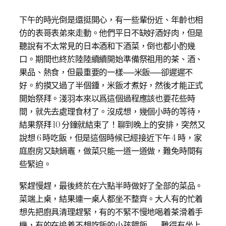
下午的時光倒是還挺開心，有一些輩份近、年齡也相
仿的表哥表弟來走動。他們平日不缺好酒好肉，但是
聽說有不太常見的日本酒和下酒菜，倒也都小酌幾
口。期間也終於陸陸續續開始準備祭祖用的茶、酒、
果品、熱食，但最重要的一樣──米飯──卻遲遲不
好。約摸又過了半個鍾，米飯才煮好，然後才能正式
開始祭拜。淺羽本來以爲這個過程應該也要花些時
間，就先去處理食材了。沒成想，幾個小時的等待，
結果祭拜 10 分鐘就結束了！聊到晚上的安排，突然又
說想 6 時吃飯，但是這個時候已經接近下午 4 時，家
庭廚房又缺鍋竈，做菜只能一道一道做，難免時間有
些緊迫。
緊趕慢趕，最後終於在六點半時做好了全部的菜品。
菜端上桌，結果連一桌人都坐不整齊。大人有的忙着
想先把廚具清理趕緊，有的不緊不慢地喝着茶滑着手
機，有的在追着不想吃飯的小孩餵飯……難得有坐上