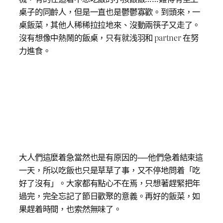
桌子的同齡人，但是一直也是鬱鬱寡歡。到頭來，一
桌飯菜，其他人稀稀拉拉地來、沒動兩筷子又走了。
沒有想像中熱鬧的飯桌，只有就浅羽和 partner 在努
力進食。
大人們這麼着急當然也是有原因的──他們急着結束這
一天，所以吃飯也只是草草了事，又不停地問着「吃
好了沒有」。大家都有點心不在焉，只想著趕緊把年
過完，完全忘記了節日歡聚的意義。再好的飯菜，如
果趕着時間，也索然無味了。