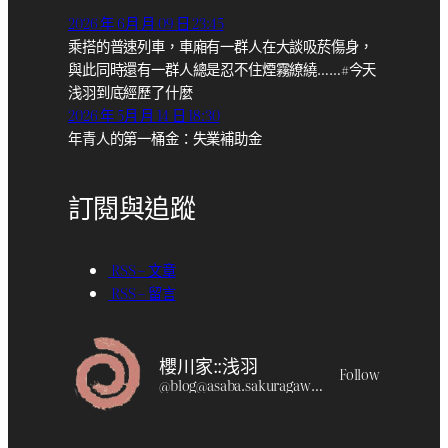
2026 年 6月 月 09 日 23:45
乘搭的普速列車，車廂有一群人在大談吸菸傷身，
與此同時還有一群人總是忍不住煙霧繚繞……#今天
浅羽到底經歷了什麼
2026 年 5月 月 14 日 18:30
年青人的第一桶金：失業補助金
訂閱與追蹤
RSS – 文章
RSS – 留言
櫻川家::浅羽
Follow
@
blog@asaba.sakuragawa.moe