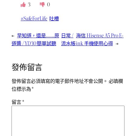
3
0
#SafeForLife
吐槽
←
早知道，還是……原
日常 /
海信 Hisense A5 Pro E-
道醬 / YD30 簡單試聽
流水帳
ink 手機使用心得
→
發佈留言
發佈留言必須填寫的電子郵件地址不會公開。
必填欄
位標示為
*
留言
*