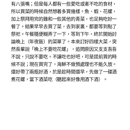
有八張嘴；但是每人都有一些愛吃或者不吃的食材，
所以買菜的時候自然想着多買幾樣。魚、蝦、花螺，
加上祭拜用完的雞和一些其他的青菜，也足夠吃好一
餐了。結果早早去買了菜，去到家裏，都要等到點了
祭祀。午餐隨便糊弄了一下，等到下午，終於開始討
論晚上（年夜飯）的菜單了。本來訂好四樣大菜，突
然長輩說「晚上不要吃花螺」，追問原因又支支吾吾
不說，只說不要吃。不讓吃也好吧，可是提前買的時
候不說；現在買完了，海鮮不做預處理也不能久放。
還好帶了兩瓶好酒，於是趁時間還早，先做了一碟酒
煮花螺，當下酒菜吃（聽起來好像用酒下酒）。