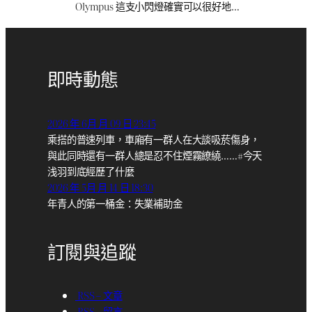
Olympus 這支小閃燈確實可以很好地…
即時動態
2026 年 6月 月 09 日 23:45
乘搭的普速列車，車廂有一群人在大談吸菸傷身，
與此同時還有一群人總是忍不住煙霧繚繞……#今天
浅羽到底經歷了什麼
2026 年 5月 月 14 日 18:30
年青人的第一桶金：失業補助金
訂閱與追蹤
RSS – 文章
RSS – 留言