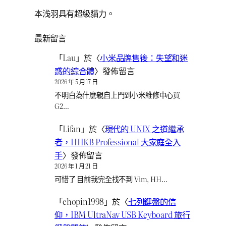
本浅羽具有超級貓力。
最新留言
「
Lau
」於〈
小米品牌售後：失望和迷
惑的綜合體
〉發佈留言
2026 年 5 月 17 日
不明白為什麼親自上門到小米維修中心買
G2…
「
Lifan
」於〈
現代的 UNIX 之道繼承
者，HHKB Professional 大家庭全入
手
〉發佈留言
2026 年 1 月 21 日
可惜了 目前我完全找不到 Vim, HH…
「
chopin1998
」於〈
七列鍵盤的信
仰，IBM UltraNav USB Keyboard 旅行