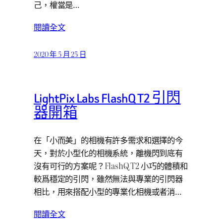
己，權當是…
閱讀全文
2020 年 5 月 25 日
LightPix Labs FlashQ T2 引閃
器開箱
在「小而美」的相機有許多需求和選擇的今
天，對於小型化的相機系統，離機閃到底有
沒有可行的方案呢？FlashQ T2 小巧的體積和
較爲穩定的引閃，雖然無法與專業的引閃器
相比，用來搭配小型的專業化相機或者消…
閱讀全文