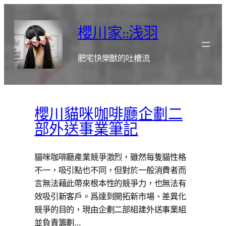
跳
至
櫻川家::浅羽
主
要
肥宅快樂獸的吐槽流
內
容
櫻川貓咪咖啡廳企劃二
部外送事業筆記
貓咪咖啡廳產業競爭激烈，雖然每隻貓性格
不一，吸引點也不同，但對於一般消費者而
言無法藉此帶來根本性的競爭力，也無法有
效吸引新客戶。爲達到開拓新市場、差異化
競爭的目的，現由企劃二部組建外送事業組
並負責籌劃…