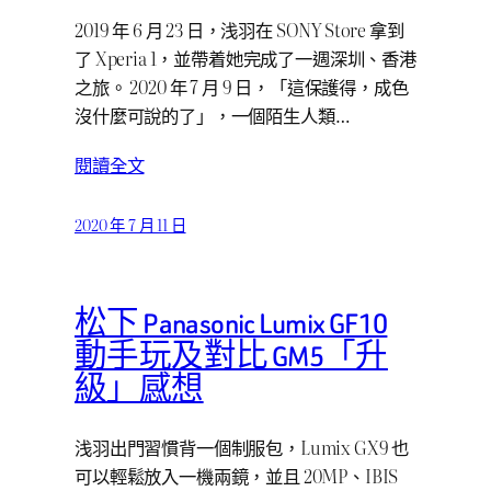
2019 年 6 月 23 日，浅羽在 SONY Store 拿到
了 Xperia 1，並帶着她完成了一週深圳、香港
之旅。 2020 年 7 月 9 日，「這保護得，成色
沒什麼可說的了」，一個陌生人類…
閱讀全文
2020 年 7 月 11 日
松下 Panasonic Lumix GF10
動手玩及對比 GM5「升
級」感想
浅羽出門習慣背一個制服包，Lumix GX9 也
可以輕鬆放入一機兩鏡，並且 20MP、IBIS