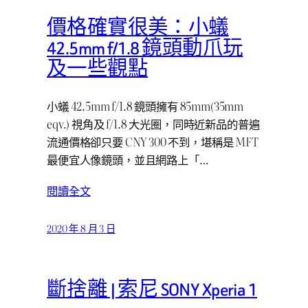
價格確實很美：小蟻
42.5mm f/1.8 鏡頭動爪玩
及一些觀點
小蟻 42.5mm f/1.8 鏡頭擁有 85mm(35mm
eqv.) 視角及 f/1.8 大光圈，同時近新品的普遍
流通價格卻只要 CNY 300 不到，堪稱是 MFT
最便宜人像鏡頭，並且網路上「…
閱讀全文
2020 年 8 月 3 日
斷捨離 | 索尼 SONY Xperia 1