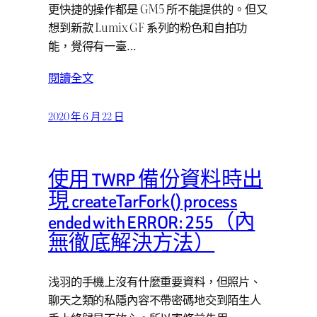
更快捷的操作都是 GM5 所不能提供的。但又
想到新款 Lumix GF 系列的粉色和自拍功
能，覺得有一臺…
閱讀全文
2020 年 6 月 22 日
使用 TWRP 備份資料時出
現 createTarFork() process
ended with ERROR: 255（內
無徹底解決方法）
浅羽的手機上沒有什麼重要資料，但照片、
聊天之類的私隱內容不帶密碼地交到陌生人