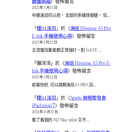
鍵盤開箱
〉發佈留言
2025 年 4 月 15 日
中建滚动可以用， 全部的多媒体按键， 包…
「
櫻川 浅羽
」於〈
海信 Hisense A5 Pro
E-ink 手機使用心得
〉發佈留言
2025 年 1 月 22 日
主流電信業者都正常接打，對 VoLTE …
「
懶洋洋
」於〈
海信 Hisense A5 Pro E-
ink 手機使用心得
〉發佈留言
2025 年 1 月 22 日
前輩你好, 可以請教海信A5 PRO,目…
「
櫻川 浅羽
」於〈
Apple 無預警發表
iPad mini 7
〉發佈留言
2024 年 11 月 17 日
看了看我的 M2 Mac mini 又不…