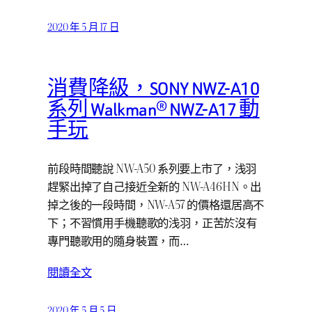
2020 年 5 月 17 日
消費降級，SONY NWZ-A10
系列 Walkman® NWZ-A17 動
手玩
前段時間聽說 NW-A50 系列要上市了，浅羽
趕緊出掉了自己接近全新的 NW-A46HN。出
掉之後的一段時間，NW-A57 的價格還居高不
下；不習慣用手機聽歌的浅羽，正苦於沒有
專門聽歌用的隨身裝置，而…
閱讀全文
2020 年 5 月 5 日