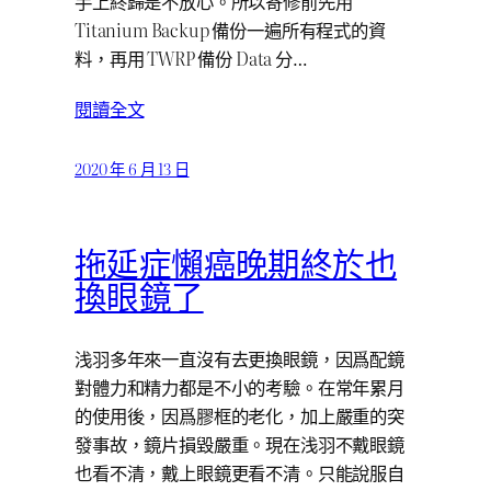
手上終歸是不放心。所以寄修前先用
Titanium Backup 備份一遍所有程式的資
料，再用 TWRP 備份 Data 分…
閱讀全文
2020 年 6 月 13 日
拖延症懶癌晚期終於也
換眼鏡了
浅羽多年來一直沒有去更換眼鏡，因爲配鏡
對體力和精力都是不小的考驗。在常年累月
的使用後，因爲膠框的老化，加上嚴重的突
發事故，鏡片損毀嚴重。現在浅羽不戴眼鏡
也看不清，戴上眼鏡更看不清。只能說服自