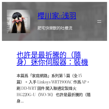
跳
至
櫻川家::浅羽
主
要
肥宅快樂獸的吐槽流
內
容
也許是最折騰的（隨
身）迷你伺服器：裝機
本篇爲「家庭網路」系列第 5 篇（全 15
篇）。 入手 Linksys WRT1900AC 作爲 AP，
刷 DD-WRT 固件 闖入聯通定製烽火
HG220G-U（WO-36） 也許是最折騰的（隨
身…