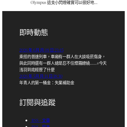
Olympus 這支小閃燈確實可以很好地…
即時動態
2026 年 6月 月 09 日 23:45
乘搭的普速列車，車廂有一群人在大談吸菸傷身，
與此同時還有一群人總是忍不住煙霧繚繞……#今天
浅羽到底經歷了什麼
2026 年 5月 月 14 日 18:30
年青人的第一桶金：失業補助金
訂閱與追蹤
RSS – 文章
RSS – 留言