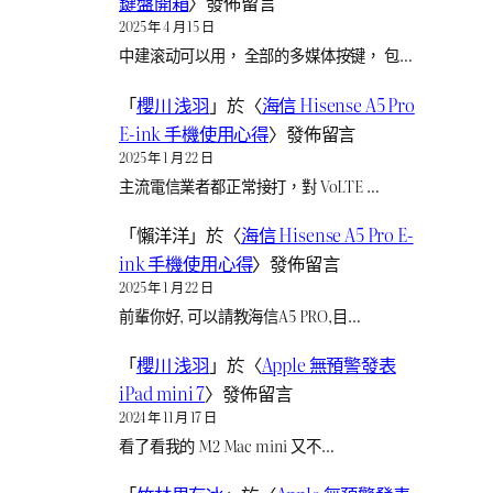
鍵盤開箱
〉發佈留言
2025 年 4 月 15 日
中建滚动可以用， 全部的多媒体按键， 包…
「
櫻川 浅羽
」於〈
海信 Hisense A5 Pro
E-ink 手機使用心得
〉發佈留言
2025 年 1 月 22 日
主流電信業者都正常接打，對 VoLTE …
「
懶洋洋
」於〈
海信 Hisense A5 Pro E-
ink 手機使用心得
〉發佈留言
2025 年 1 月 22 日
前輩你好, 可以請教海信A5 PRO,目…
「
櫻川 浅羽
」於〈
Apple 無預警發表
iPad mini 7
〉發佈留言
2024 年 11 月 17 日
看了看我的 M2 Mac mini 又不…