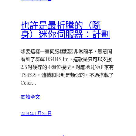
也許是最折騰的（隨
身）迷你伺服器：計劃
想要這樣一臺伺服器起因非常簡單，無意間
看到了群輝 DS414Slim，這款是只可以支援
2.5 吋硬碟的 4 盤位機型。對應地 QNAP 家有
TS453S，體積和限制是類似的，不過搭載了
Celer…
閱讀全文
2018 年 1 月 25 日