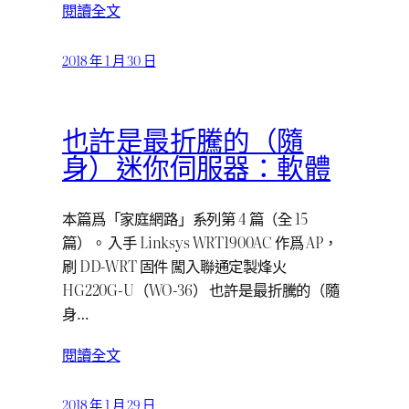
閱讀全文
2018 年 1 月 30 日
也許是最折騰的（隨
身）迷你伺服器：軟體
本篇爲「家庭網路」系列第 4 篇（全 15
篇）。 入手 Linksys WRT1900AC 作爲 AP，
刷 DD-WRT 固件 闖入聯通定製烽火
HG220G-U（WO-36） 也許是最折騰的（隨
身…
閱讀全文
2018 年 1 月 29 日