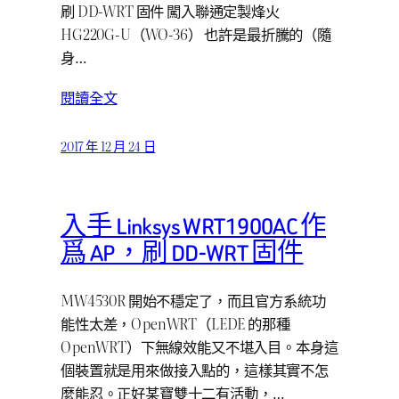
刷 DD-WRT 固件 闖入聯通定製烽火
HG220G-U（WO-36） 也許是最折騰的（隨
身…
閱讀全文
2017 年 12 月 24 日
入手 Linksys WRT1900AC 作
爲 AP，刷 DD-WRT 固件
MW4530R 開始不穩定了，而且官方系統功
能性太差，OpenWRT（LEDE 的那種
OpenWRT）下無線效能又不堪入目。本身這
個裝置就是用來做接入點的，這樣其實不怎
麼能忍。正好某寶雙十二有活動，…