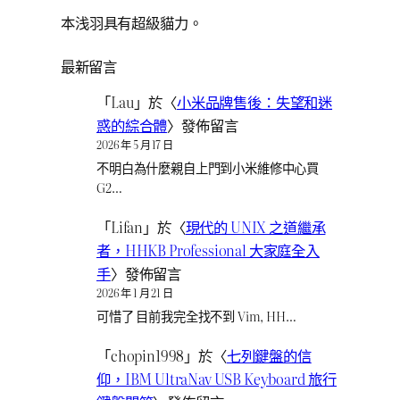
本浅羽具有超級貓力。
最新留言
「
Lau
」於〈
小米品牌售後：失望和迷
惑的綜合體
〉發佈留言
2026 年 5 月 17 日
不明白為什麼親自上門到小米維修中心買
G2…
「
Lifan
」於〈
現代的 UNIX 之道繼承
者，HHKB Professional 大家庭全入
手
〉發佈留言
2026 年 1 月 21 日
可惜了 目前我完全找不到 Vim, HH…
「
chopin1998
」於〈
七列鍵盤的信
仰，IBM UltraNav USB Keyboard 旅行