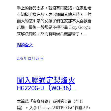
手上的飾品太多，就沒有再戴錶，在家也老
不知道手機在哪，更習慣問其他人時間。然
而大約笈川家的女孩子們在家都不太喜歡看
爪機，最後一般都是不得不靠 Okay Google
來解決問題。然而有時候爪機靜音了，…
閱讀全文
2017 年 12 月 28 日
闖入聯通定製烽火
HG220G-U（WO-36）
本篇爲「家庭網路」系列第 2 篇（全 15
篇）。 入手 Linksys WRT1900AC 作爲 AP，