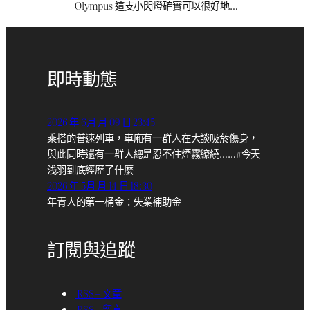
Olympus 這支小閃燈確實可以很好地…
即時動態
2026 年 6月 月 09 日 23:45
乘搭的普速列車，車廂有一群人在大談吸菸傷身，
與此同時還有一群人總是忍不住煙霧繚繞……#今天
浅羽到底經歷了什麼
2026 年 5月 月 14 日 18:30
年青人的第一桶金：失業補助金
訂閱與追蹤
RSS – 文章
RSS – 留言