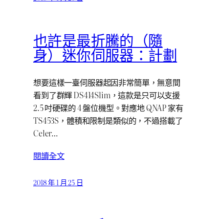
也許是最折騰的（隨
身）迷你伺服器：計劃
想要這樣一臺伺服器起因非常簡單，無意間
看到了群輝 DS414Slim，這款是只可以支援
2.5 吋硬碟的 4 盤位機型。對應地 QNAP 家有
TS453S，體積和限制是類似的，不過搭載了
Celer…
閱讀全文
2018 年 1 月 25 日