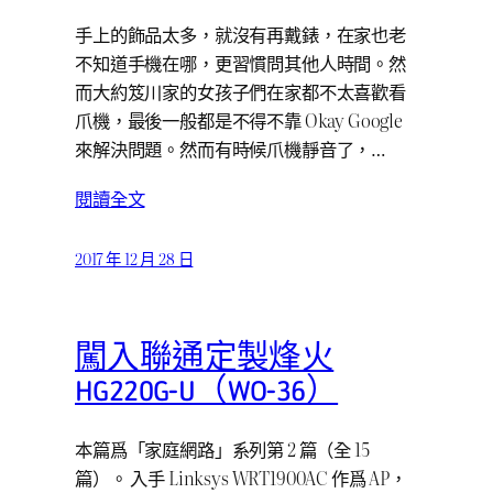
手上的飾品太多，就沒有再戴錶，在家也老
不知道手機在哪，更習慣問其他人時間。然
而大約笈川家的女孩子們在家都不太喜歡看
爪機，最後一般都是不得不靠 Okay Google
來解決問題。然而有時候爪機靜音了，…
閱讀全文
2017 年 12 月 28 日
闖入聯通定製烽火
HG220G-U（WO-36）
本篇爲「家庭網路」系列第 2 篇（全 15
篇）。 入手 Linksys WRT1900AC 作爲 AP，