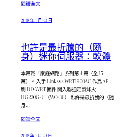
閱讀全文
2018 年 1 月 30 日
也許是最折騰的（隨
身）迷你伺服器：軟體
本篇爲「家庭網路」系列第 4 篇（全 15
篇）。 入手 Linksys WRT1900AC 作爲 AP，
刷 DD-WRT 固件 闖入聯通定製烽火
HG220G-U（WO-36） 也許是最折騰的（隨
身…
閱讀全文
2018 年 1 月 29 日