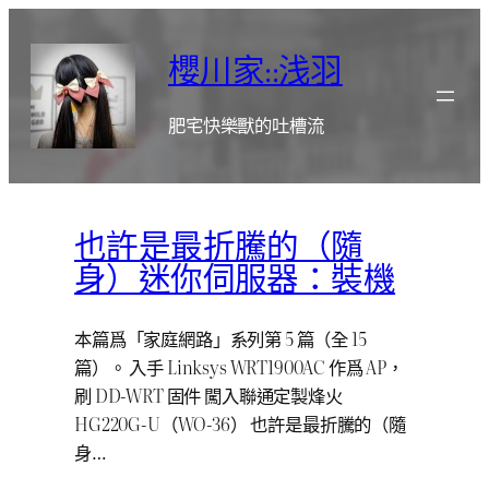
跳
至
櫻川家::浅羽
主
要
肥宅快樂獸的吐槽流
內
容
也許是最折騰的（隨
身）迷你伺服器：裝機
本篇爲「家庭網路」系列第 5 篇（全 15
篇）。 入手 Linksys WRT1900AC 作爲 AP，
刷 DD-WRT 固件 闖入聯通定製烽火
HG220G-U（WO-36） 也許是最折騰的（隨
身…