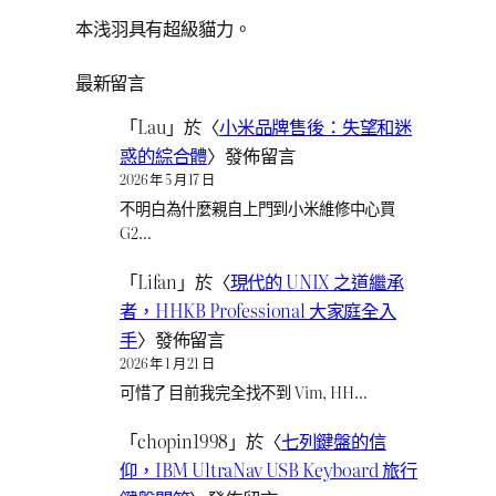
本浅羽具有超級貓力。
最新留言
「
Lau
」於〈
小米品牌售後：失望和迷
惑的綜合體
〉發佈留言
2026 年 5 月 17 日
不明白為什麼親自上門到小米維修中心買
G2…
「
Lifan
」於〈
現代的 UNIX 之道繼承
者，HHKB Professional 大家庭全入
手
〉發佈留言
2026 年 1 月 21 日
可惜了 目前我完全找不到 Vim, HH…
「
chopin1998
」於〈
七列鍵盤的信
仰，IBM UltraNav USB Keyboard 旅行