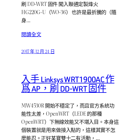
刷 DD-WRT 固件 闖入聯通定製烽火
HG220G-U（WO-36） 也許是最折騰的（隨
身…
閱讀全文
2017 年 12 月 24 日
入手 Linksys WRT1900AC 作
爲 AP，刷 DD-WRT 固件
MW4530R 開始不穩定了，而且官方系統功
能性太差，OpenWRT（LEDE 的那種
OpenWRT）下無線效能又不堪入目。本身這
個裝置就是用來做接入點的，這樣其實不怎
麼能忍。正好某寶雙十二有活動，…