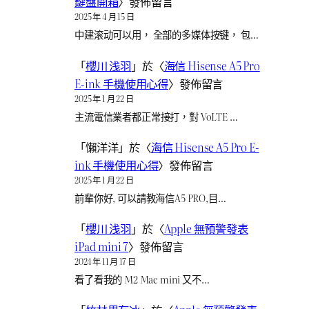
鍵盤開箱
〉發佈留言
2025 年 4 月 15 日
中建滚动可以用， 全部的多媒体按键， 包…
「
櫻川 浅羽
」於〈
海信 Hisense A5 Pro
E-ink 手機使用心得
〉發佈留言
2025 年 1 月 22 日
主流電信業者都正常接打，對 VoLTE …
「
懶洋洋
」於〈
海信 Hisense A5 Pro E-
ink 手機使用心得
〉發佈留言
2025 年 1 月 22 日
前輩你好, 可以請教海信A5 PRO,目…
「
櫻川 浅羽
」於〈
Apple 無預警發表
iPad mini 7
〉發佈留言
2024 年 11 月 17 日
看了看我的 M2 Mac mini 又不…