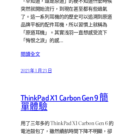
「早知道，還是原道」的梗不知道什麼時候
突然就開始流行，到現在甚至都有些過氣
了。這一系列耳機的的歷史可以追溯到原道
品牌平板的配件耳機，所以習慣上就稱為
「原道耳機」。其實浅羽一直想感受流下
「悔恨之淚」的感…
閱讀全文
2023 年 1 月 23 日
ThinkPad X1 Carbon Gen 9 簡
單體驗
用了三年多的 ThinkPad X1 Carbon Gen 6 的
電池鼓包了，雖然續航時間下降不明顯，卻