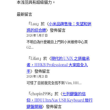
本浅羽具有超級貓力。
最新留言
「
Lau
」於〈
小米品牌售後：失望和迷
惑的綜合體
〉發佈留言
2026 年 5 月 17 日
不明白為什麼親自上門到小米維修中心買
G2…
「
Lifan
」於〈
現代的 UNIX 之道繼承
者，HHKB Professional 大家庭全入
手
〉發佈留言
2026 年 1 月 21 日
可惜了 目前我完全找不到 Vim, HH…
「
chopin1998
」於〈
七列鍵盤的信
仰，IBM UltraNav USB Keyboard 旅行
鍵盤開箱
〉發佈留言