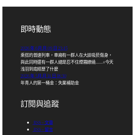
即時動態
2026 年 6月 月 09 日 23:45
乘搭的普速列車，車廂有一群人在大談吸菸傷身，
與此同時還有一群人總是忍不住煙霧繚繞……#今天
浅羽到底經歷了什麼
2026 年 5月 月 14 日 18:30
年青人的第一桶金：失業補助金
訂閱與追蹤
RSS – 文章
RSS – 留言