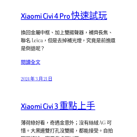
Xiaomi Civi 4 Pro 快速試玩
換回金屬中框、加上雙揚聲器，補齊長焦、
聯名 Leica，但是去掉補光燈，究竟是前進還
是倒退呢？
閱讀全文
2024 年 3 月 21 日
Xiaomi Civi 3 重點上手
薄荷綠好看，奇遇金意外；沒有絲絨 AG 可
惜。大黑邊雙打孔沒雙揚，都能接受。自拍