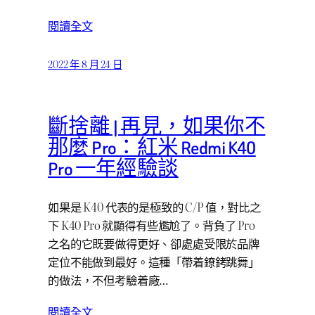
閱讀全文
2022 年 8 月 24 日
斷捨離 | 再見，如果你不
那麼 Pro：紅米 Redmi K40
Pro 一年經驗談
如果是 K40 代表的是極致的 C/P 值，對比之
下 K40 Pro 就顯得有些尷尬了。背負了 Pro
之名的它既要做得更好、卻處處受限於品牌
定位不能做到最好。這種「帶着鐐銬跳舞」
的做法，不但考驗着廠…
閱讀全文