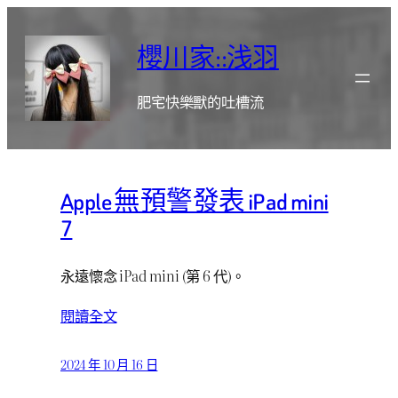
跳
至
櫻川家::浅羽
主
要
肥宅快樂獸的吐槽流
內
容
Apple 無預警發表 iPad mini
7
永遠懷念 iPad mini (第 6 代)。
閱讀全文
2024 年 10 月 16 日