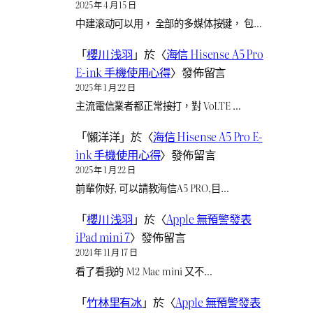
2025 年 4 月 15 日
中建滚动可以用， 全部的多媒体按键， 包…
「
櫻川 浅羽
」於〈
海信 Hisense A5 Pro
E-ink 手機使用心得
〉發佈留言
2025 年 1 月 22 日
主流電信業者都正常接打，對 VoLTE …
「
懶洋洋
」於〈
海信 Hisense A5 Pro E-
ink 手機使用心得
〉發佈留言
2025 年 1 月 22 日
前輩你好, 可以請教海信A5 PRO,目…
「
櫻川 浅羽
」於〈
Apple 無預警發表
iPad mini 7
〉發佈留言
2024 年 11 月 17 日
看了看我的 M2 Mac mini 又不…
「
竹林里有冰
」於〈
Apple 無預警發表