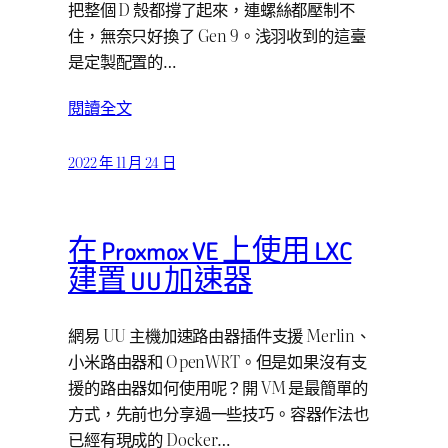
把整個 D 殼都撐了起來，連螺絲都壓制不
住，無奈只好換了 Gen 9。浅羽收到的這臺
是定製配置的…
閱讀全文
2022 年 11 月 24 日
在 Proxmox VE 上使用 LXC
建置 UU 加速器
網易 UU 主機加速路由器插件支援 Merlin、
小米路由器和 OpenWRT。但是如果沒有支
援的路由器如何使用呢？開 VM 是最簡單的
方式，先前也分享過一些技巧。容器作法也
已經有現成的 Docker…