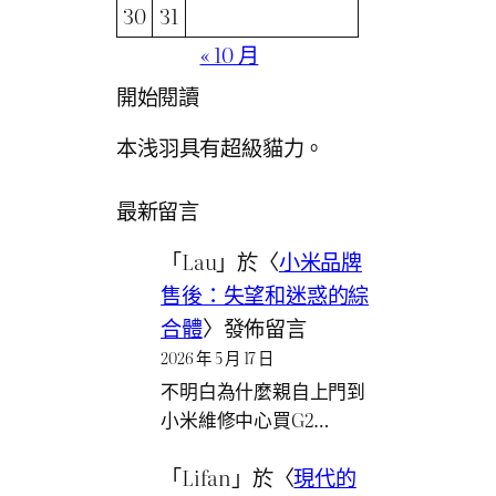
30
31
« 10 月
開始閱讀
本浅羽具有超級貓力。
最新留言
「
Lau
」於〈
小米品牌
售後：失望和迷惑的綜
合體
〉發佈留言
2026 年 5 月 17 日
不明白為什麼親自上門到
小米維修中心買G2…
「
Lifan
」於〈
現代的