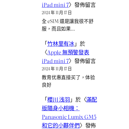
iPad mini 7
〉發佈留言
2024 年 11 月 17 日
全 eSIM 還是讓我很不舒
服，而且如果…
「
竹林里有冰
」於
〈
Apple 無預警發表
iPad mini 7
〉發佈留言
2024 年 11 月 17 日
教育优惠直接买了，体验
良好
「
櫻川 浅羽
」於〈
滿配
版隨身小相機：
Panasonic Lumix GM5
和它的小夥伴們
〉發佈