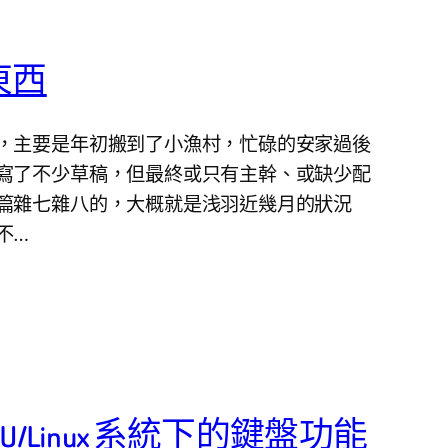
東西
，主要是年初搬到了小漁村，忙碌的安家過後
寫了不少草稿，但最終或只有主幹、或缺少配
篇雜七雜八的，大概就是浅羽近幾月的狀況
不…
 GNU/Linux 系統下的鍵盤功能