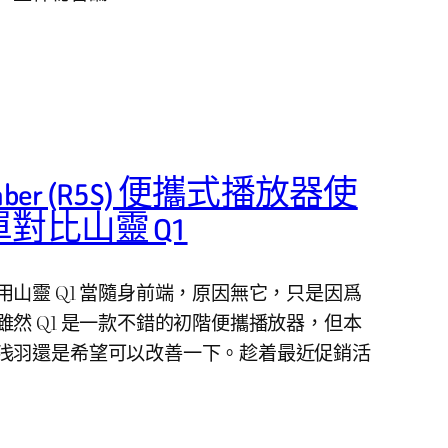
 Saber (R5S) 便攜式播放器使
對比山靈 Q1
山靈 Q1 當隨身前端，原因無它，只是因爲
然 Q1 是一款不錯的初階便攜播放器，但本
浅羽還是希望可以改善一下。趁着最近促銷活