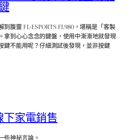
按鍵
靈 FL·ESPORTS FL980，堪稱是「客製
。拿到心心念念的鍵盤，使用中漸漸地就發現
 區按鍵不能用呢？仔細測試後發現，並非按鍵
線下家電銷售
一些神祕言論。