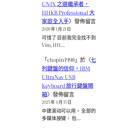
UNIX 之道繼承者，
HHKB Professional 大
家庭全入手
〉發佈留言
2026 年 1 月 21 日
可惜了 目前我完全找不到
Vim, HH…
「
chopin1998
」於〈
七
列鍵盤的信仰，IBM
UltraNav USB
Keyboard 旅行鍵盤開
箱
〉發佈留言
2025 年 4 月 15 日
中建滚动可以用， 全部的
多媒体按键， 包…