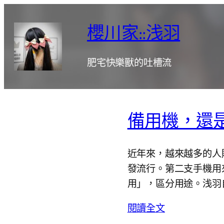
跳
至
櫻川家::浅羽
主
要
肥宅快樂獸的吐槽流
內
容
備用機，還
近年來，越來越多的人
發流行。第二支手機用
用」，區分用途。浅羽
閱讀全文