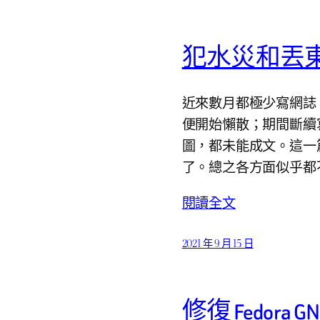
犯水災和丟
近來數月都極少寫網誌
便開始懶散；期間斷續
圖，都未能成文。這一
了。總之各方面似乎都
閱讀全文
2021 年 9 月 15 日
修復 Fedora