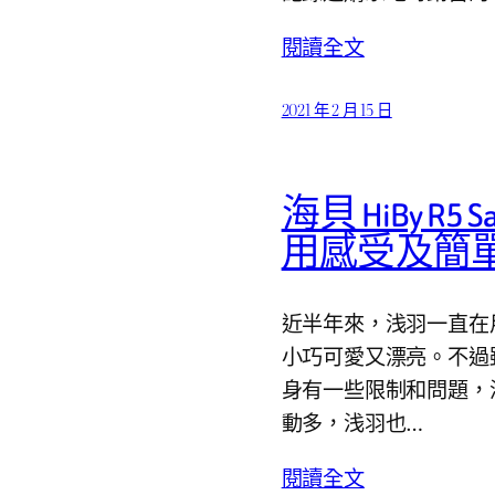
閱讀全文
2021 年 2 月 15 日
海貝 HiBy R5
用感受及簡單
近半年來，浅羽一直在用
小巧可愛又漂亮。不過雖
身有一些限制和問題，
動多，浅羽也…
閱讀全文