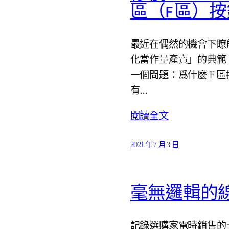
區（F 區）
最近在偶然的機會下瞭解到腹
化當作量產賣」的典範
一個問題：爲什麼 F
有…
閱讀全文
2021 年 7 月 3 日
毫無邏輯的
記錄選購家電時銷售的