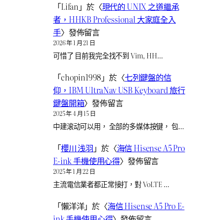
「
Lifan
」於〈
現代的 UNIX 之道繼承
者，HHKB Professional 大家庭全入
手
〉發佈留言
2026 年 1 月 21 日
可惜了 目前我完全找不到 Vim, HH…
「
chopin1998
」於〈
七列鍵盤的信
仰，IBM UltraNav USB Keyboard 旅行
鍵盤開箱
〉發佈留言
2025 年 4 月 15 日
中建滚动可以用， 全部的多媒体按键， 包…
「
櫻川 浅羽
」於〈
海信 Hisense A5 Pro
E-ink 手機使用心得
〉發佈留言
2025 年 1 月 22 日
主流電信業者都正常接打，對 VoLTE …
「
懶洋洋
」於〈
海信 Hisense A5 Pro E-
ink 手機使用心得
〉發佈留言