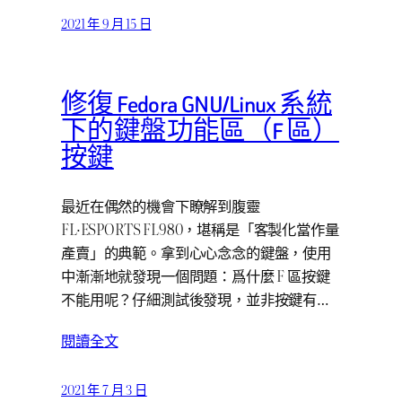
2021 年 9 月 15 日
修復 Fedora GNU/Linux 系統
下的鍵盤功能區（F 區）
按鍵
最近在偶然的機會下瞭解到腹靈
FL·ESPORTS FL980，堪稱是「客製化當作量
產賣」的典範。拿到心心念念的鍵盤，使用
中漸漸地就發現一個問題：爲什麼 F 區按鍵
不能用呢？仔細測試後發現，並非按鍵有…
閱讀全文
2021 年 7 月 3 日