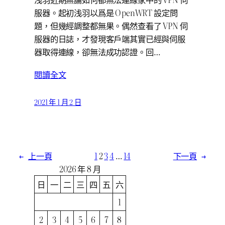
服器。起初浅羽以爲是 OpenWRT 設定問
題，但幾經調整都無果。偶然查看了 VPN 伺
服器的日誌，才發現客戶端其實已經與伺服
器取得連線，卻無法成功認證。回…
閱讀全文
2021 年 1 月 2 日
←
上一頁
1
2
3
4
…
14
下一頁
→
2026 年 8 月
日
一
二
三
四
五
六
1
2
3
4
5
6
7
8