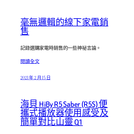
毫無邏輯的線下家電銷
售
記錄選購家電時銷售的一些神祕言論。
閱讀全文
2021 年 2 月 15 日
海貝 HiBy R5 Saber (R5S) 便
攜式播放器使用感受及
簡單對比山靈 Q1