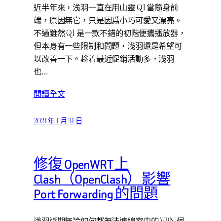
近半年來，浅羽一直在用山靈 Q1 當隨身前
端，原因無它，只是因爲小巧可愛又漂亮。
不過雖然 Q1 是一款不錯的初階便攜播放器，
但本身有一些限制和問題，浅羽還是希望可
以改善一下。趁着最近促銷活動多，浅羽
也…
閱讀全文
2021 年 1 月 31 日
修復 OpenWRT 上
Clash（OpenClash）影響
Port Forwarding 的問題
浅羽近期無論如何都無法連線家中的 VPN 伺