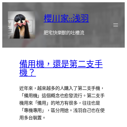
跳
至
櫻川家::浅羽
主
要
肥宅快樂獸的吐槽流
內
容
備用機，還是第二支手
機？
近年來，越來越多的人購入了第二支手機，
「備用機」這個概念也愈發流行。第二支手
機用來「備用」的地方有很多，往往也是
「專機專用」，區分用途。浅羽自己也在使
用多台裝置。