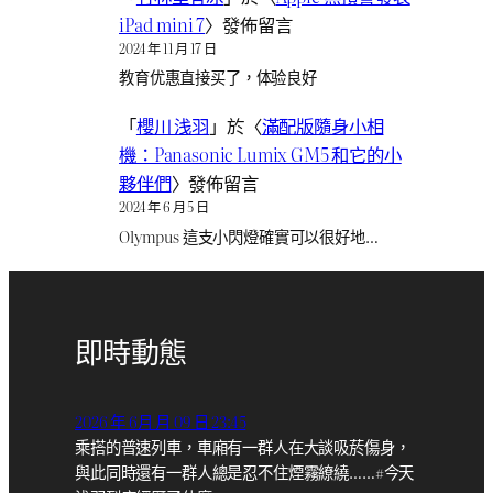
iPad mini 7
〉發佈留言
2024 年 11 月 17 日
教育优惠直接买了，体验良好
「
櫻川 浅羽
」於〈
滿配版隨身小相
機：Panasonic Lumix GM5 和它的小
夥伴們
〉發佈留言
2024 年 6 月 5 日
Olympus 這支小閃燈確實可以很好地…
即時動態
2026 年 6月 月 09 日 23:45
乘搭的普速列車，車廂有一群人在大談吸菸傷身，
與此同時還有一群人總是忍不住煙霧繚繞……#今天