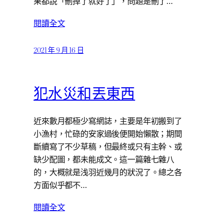
果都說「刪掉了就好了」，問題是刪了…
閱讀全文
2021 年 9 月 16 日
犯水災和丟東西
近來數月都極少寫網誌，主要是年初搬到了
小漁村，忙碌的安家過後便開始懶散；期間
斷續寫了不少草稿，但最終或只有主幹、或
缺少配圖，都未能成文。這一篇雜七雜八
的，大概就是浅羽近幾月的狀況了。總之各
方面似乎都不…
閱讀全文