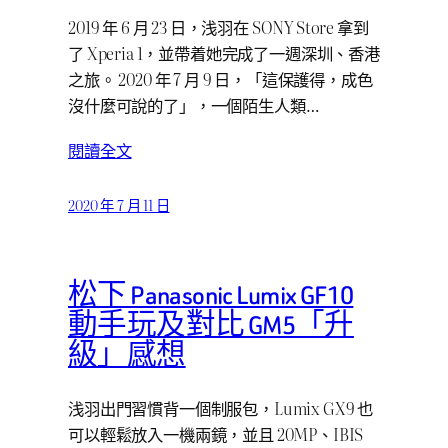
2019 年 6 月 23 日，浅羽在 SONY Store 拿到
了 Xperia 1，並帶着她完成了一週深圳、香港
之旅。 2020 年 7 月 9 日，「這保護得，成色
沒什麼可說的了」，一個陌生人類…
閱讀全文
2020 年 7 月 11 日
松下 Panasonic Lumix GF10
動手玩及對比 GM5「升
級」感想
浅羽出門習慣背一個制服包，Lumix GX9 也
可以輕鬆放入一機兩鏡，並且 20MP、IBIS