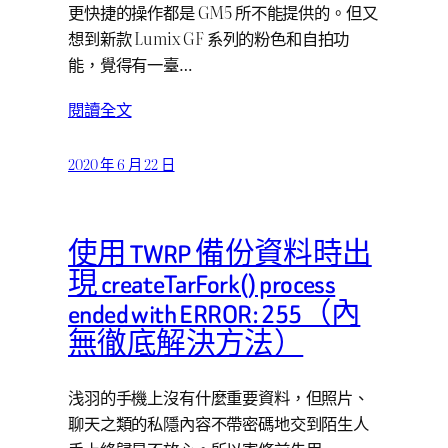
更快捷的操作都是 GM5 所不能提供的。但又
想到新款 Lumix GF 系列的粉色和自拍功
能，覺得有一臺…
閱讀全文
2020 年 6 月 22 日
使用 TWRP 備份資料時出
現 createTarFork() process
ended with ERROR: 255（內
無徹底解決方法）
浅羽的手機上沒有什麼重要資料，但照片、
聊天之類的私隱內容不帶密碼地交到陌生人