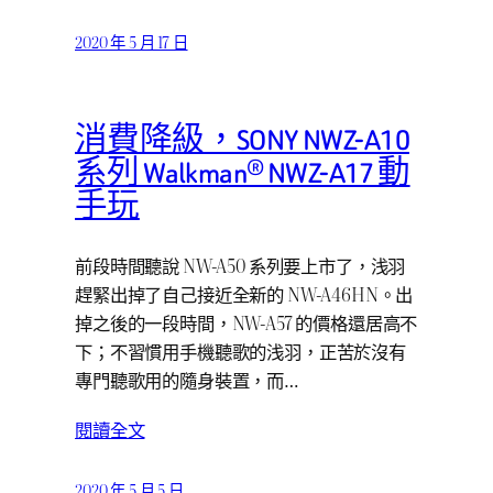
2020 年 5 月 17 日
消費降級，SONY NWZ-A10
系列 Walkman® NWZ-A17 動
手玩
前段時間聽說 NW-A50 系列要上市了，浅羽
趕緊出掉了自己接近全新的 NW-A46HN。出
掉之後的一段時間，NW-A57 的價格還居高不
下；不習慣用手機聽歌的浅羽，正苦於沒有
專門聽歌用的隨身裝置，而…
閱讀全文
2020 年 5 月 5 日