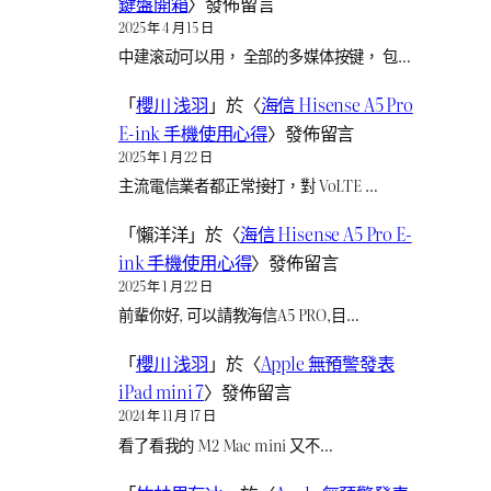
鍵盤開箱
〉發佈留言
2025 年 4 月 15 日
中建滚动可以用， 全部的多媒体按键， 包…
「
櫻川 浅羽
」於〈
海信 Hisense A5 Pro
E-ink 手機使用心得
〉發佈留言
2025 年 1 月 22 日
主流電信業者都正常接打，對 VoLTE …
「
懶洋洋
」於〈
海信 Hisense A5 Pro E-
ink 手機使用心得
〉發佈留言
2025 年 1 月 22 日
前輩你好, 可以請教海信A5 PRO,目…
「
櫻川 浅羽
」於〈
Apple 無預警發表
iPad mini 7
〉發佈留言
2024 年 11 月 17 日
看了看我的 M2 Mac mini 又不…