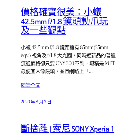
價格確實很美：小蟻
42.5mm f/1.8 鏡頭動爪玩
及一些觀點
小蟻 42.5mm f/1.8 鏡頭擁有 85mm(35mm
eqv.) 視角及 f/1.8 大光圈，同時近新品的普遍
流通價格卻只要 CNY 300 不到，堪稱是 MFT
最便宜人像鏡頭，並且網路上「…
閱讀全文
2020 年 8 月 3 日
斷捨離 | 索尼 SONY Xperia 1