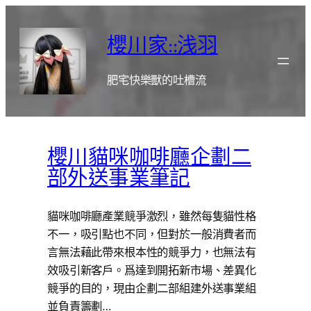
跳
至
櫻川家::浅羽
主
要
肥宅快樂獸的吐槽流
內
容
櫻川貓咪咖啡廳企劃二
部外送事業筆記
貓咪咖啡廳產業競爭激烈，雖然每隻貓性格
不一，吸引點也不同，但對於一般消費者而
言無法藉此帶來根本性的競爭力，也無法有
效吸引新客戶。爲達到開拓新市場、差異化
競爭的目的，現由企劃二部組建外送事業組
並負責籌劃…