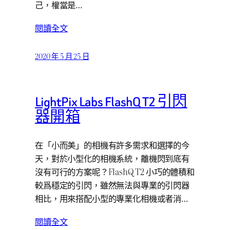
己，權當是…
閱讀全文
2020 年 5 月 25 日
LightPix Labs FlashQ T2 引閃
器開箱
在「小而美」的相機有許多需求和選擇的今
天，對於小型化的相機系統，離機閃到底有
沒有可行的方案呢？FlashQ T2 小巧的體積和
較爲穩定的引閃，雖然無法與專業的引閃器
相比，用來搭配小型的專業化相機或者消…
閱讀全文