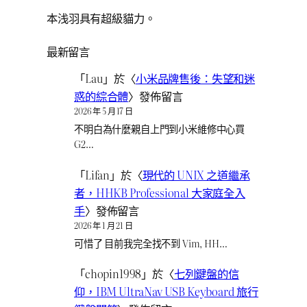
本浅羽具有超級貓力。
最新留言
「
Lau
」於〈
小米品牌售後：失望和迷
惑的綜合體
〉發佈留言
2026 年 5 月 17 日
不明白為什麼親自上門到小米維修中心買
G2…
「
Lifan
」於〈
現代的 UNIX 之道繼承
者，HHKB Professional 大家庭全入
手
〉發佈留言
2026 年 1 月 21 日
可惜了 目前我完全找不到 Vim, HH…
「
chopin1998
」於〈
七列鍵盤的信
仰，IBM UltraNav USB Keyboard 旅行