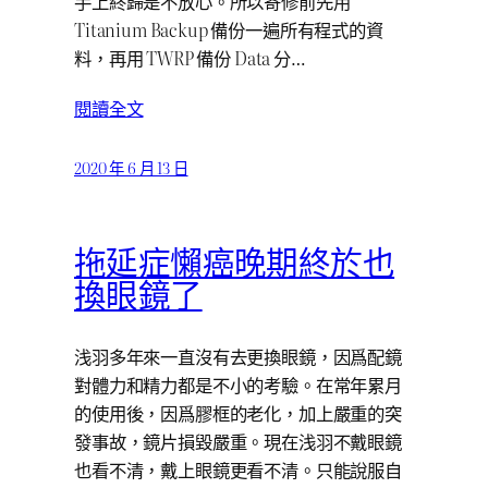
手上終歸是不放心。所以寄修前先用
Titanium Backup 備份一遍所有程式的資
料，再用 TWRP 備份 Data 分…
閱讀全文
2020 年 6 月 13 日
拖延症懶癌晚期終於也
換眼鏡了
浅羽多年來一直沒有去更換眼鏡，因爲配鏡
對體力和精力都是不小的考驗。在常年累月
的使用後，因爲膠框的老化，加上嚴重的突
發事故，鏡片損毀嚴重。現在浅羽不戴眼鏡
也看不清，戴上眼鏡更看不清。只能說服自