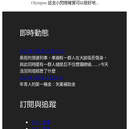
Olympus 這支小閃燈確實可以很好地…
即時動態
2026 年 6月 月 09 日 23:45
乘搭的普速列車，車廂有一群人在大談吸菸傷身，
與此同時還有一群人總是忍不住煙霧繚繞……#今天
浅羽到底經歷了什麼
2026 年 5月 月 14 日 18:30
年青人的第一桶金：失業補助金
訂閱與追蹤
RSS – 文章
RSS – 留言