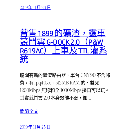
2019 年 11 月 26 日
曾售 1899 的礦渣，靈車
競鬥雲 G-DOCK 2.0（P&W
R619AC）上車及 TTL 灌系
統
聽聞有新的礦渣路由器，單台 CNY 90 不含郵
費，有 ipq40xx + 512MB RAM 的、雙頻
1200Mbps 無線和全 1000Mbps 接口可以玩。
其實競鬥雲 2.0 本身效能不弱，如…
閱讀全文
2019 年 11 月 25 日