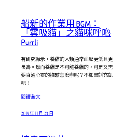
船新的作業用 BGM：
「雲吸貓」之貓咪呼嚕
Purrli
有研究顯示，養貓的人類通常血壓更低且更
長壽。然而養貓是不可能養貓的，可是又需
要直通心靈的撫慰怎麼辦呢？不如畫餅充飢
吧！
閱讀全文
2019 年 11 月 23 日