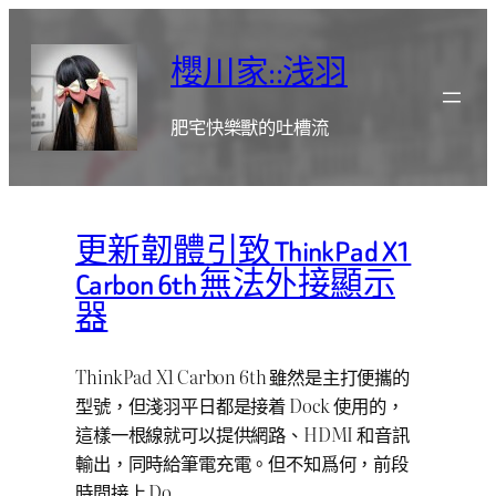
跳
至
櫻川家::浅羽
主
要
肥宅快樂獸的吐槽流
內
容
更新韌體引致 ThinkPad X1
Carbon 6th 無法外接顯示
器
ThinkPad X1 Carbon 6th 雖然是主打便攜的
型號，但淺羽平日都是接着 Dock 使用的，
這樣一根線就可以提供網路、HDMI 和音訊
輸出，同時給筆電充電。但不知爲何，前段
時間接上 Do…