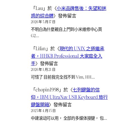
「
Lau
」於〈
小米品牌售後：失望和迷
惑的綜合體
〉發佈留言
2026 年 5 月 17 日
不明白為什麼親自上門到小米維修中心買
G2…
「
Lifan
」於〈
現代的 UNIX 之道繼承
者，HHKB Professional 大家庭全入
手
〉發佈留言
2026 年 1 月 21 日
可惜了 目前我完全找不到 Vim, HH…
「
chopin1998
」於〈
七列鍵盤的信
仰，IBM UltraNav USB Keyboard 旅行
鍵盤開箱
〉發佈留言
2025 年 4 月 15 日
中建滚动可以用， 全部的多媒体按键， 包…