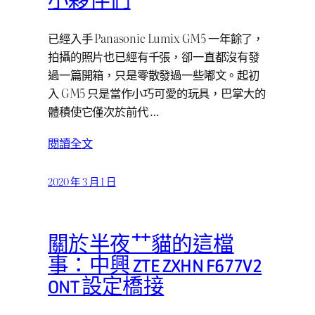
小夥伴們
已經入手 Panasonic Lumix GM5 一年餘了，
拍攝的照片也已經有千張，卻一直都沒有發
過一篇開箱，只是零散發過一些嘟文。起初
入 GM5 只是當作小巧可愛的玩具，巴掌大的
體積使它僅次於前代 …
閱讀全文
2020 年 3 月 1 日
關於半夜艹貓的這檔
事：中興 ZTE ZXHN F677V2
ONT 設定橋接