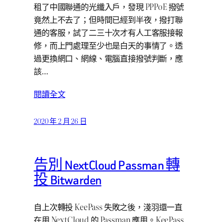
租了中國聯通的光纖入戶，發現 PPPoE 撥號
竟然上不去了；但時間已經到半夜，撥打聯
通的客服，試了二三十次才有人工客服接報
修，而上門處理至少也是白天的事情了。透
過更換網口、網線、電腦直接撥號判斷，應
該…
閱讀全文
2020 年 2 月 26 日
告別 NextCloud Passman 轉
投 Bitwarden
自上次轉投 KeePass 失敗之後，淺羽還一直
在用 NextCloud 的 Passman 應用。KeePass