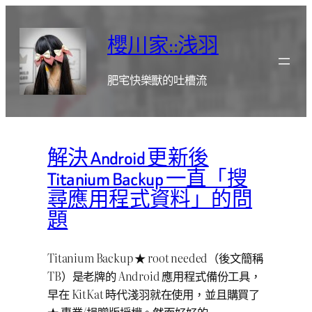
跳
至
櫻川家::浅羽
主
要
肥宅快樂獸的吐槽流
內
容
解決 Android 更新後
Titanium Backup 一直「搜
尋應用程式資料」的問
題
Titanium Backup ★ root needed（後文簡稱
TB）是老牌的 Android 應用程式備份工具，
早在 KitKat 時代淺羽就在使用，並且購買了