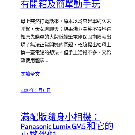
有開箱及簡單動手玩
母上突然打電話來，原本以爲只是單純久未
聯繫，母女聊聊天；結果淺羽哭笑不得地得
知原先購買的大牌低端筆電剛保固期限就出
現了無法正常開機的問題，乾脆提出給母上
換一臺電腦的想法。但手上活錢不多，又希
望使用體驗…
閱讀全文
2020 年 3 月 6 日
滿配版隨身小相機：
Panasonic Lumix GM5 和它的