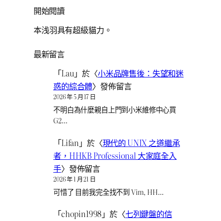
開始閱讀
本浅羽具有超級貓力。
最新留言
「
Lau
」於〈
小米品牌售後：失望和迷
惑的綜合體
〉發佈留言
2026 年 5 月 17 日
不明白為什麼親自上門到小米維修中心買
G2…
「
Lifan
」於〈
現代的 UNIX 之道繼承
者，HHKB Professional 大家庭全入
手
〉發佈留言
2026 年 1 月 21 日
可惜了 目前我完全找不到 Vim, HH…
「
chopin1998
」於〈
七列鍵盤的信