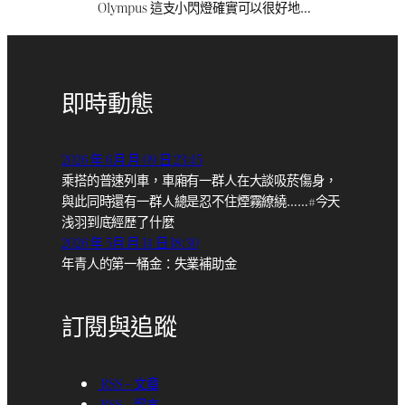
Olympus 這支小閃燈確實可以很好地…
即時動態
2026 年 6月 月 09 日 23:45
乘搭的普速列車，車廂有一群人在大談吸菸傷身，
與此同時還有一群人總是忍不住煙霧繚繞……#今天
浅羽到底經歷了什麼
2026 年 5月 月 14 日 18:30
年青人的第一桶金：失業補助金
訂閱與追蹤
RSS – 文章
RSS – 留言