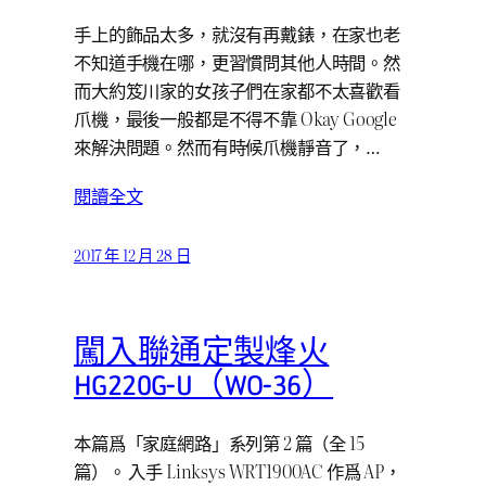
手上的飾品太多，就沒有再戴錶，在家也老
不知道手機在哪，更習慣問其他人時間。然
而大約笈川家的女孩子們在家都不太喜歡看
爪機，最後一般都是不得不靠 Okay Google
來解決問題。然而有時候爪機靜音了，…
閱讀全文
2017 年 12 月 28 日
闖入聯通定製烽火
HG220G-U（WO-36）
本篇爲「家庭網路」系列第 2 篇（全 15
篇）。 入手 Linksys WRT1900AC 作爲 AP，