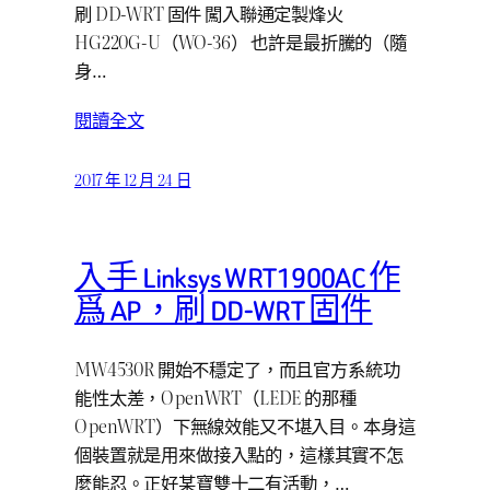
刷 DD-WRT 固件 闖入聯通定製烽火
HG220G-U（WO-36） 也許是最折騰的（隨
身…
閱讀全文
2017 年 12 月 24 日
入手 Linksys WRT1900AC 作
爲 AP，刷 DD-WRT 固件
MW4530R 開始不穩定了，而且官方系統功
能性太差，OpenWRT（LEDE 的那種
OpenWRT）下無線效能又不堪入目。本身這
個裝置就是用來做接入點的，這樣其實不怎
麼能忍。正好某寶雙十二有活動，…