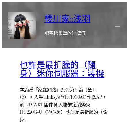
跳
至
櫻川家::浅羽
主
要
肥宅快樂獸的吐槽流
內
容
也許是最折騰的（隨
身）迷你伺服器：裝機
本篇爲「家庭網路」系列第 5 篇（全 15
篇）。 入手 Linksys WRT1900AC 作爲 AP，
刷 DD-WRT 固件 闖入聯通定製烽火
HG220G-U（WO-36） 也許是最折騰的（隨
身…