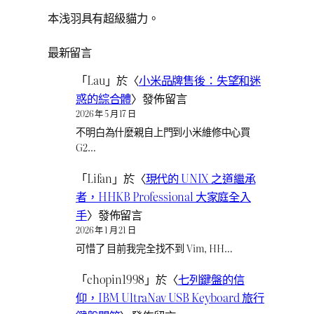
本浅羽具有超級貓力。
最新留言
「
Lau
」於〈
小米品牌售後：失望和迷
惑的綜合體
〉發佈留言
2026 年 5 月 17 日
不明白為什麼親自上門到小米維修中心買
G2…
「
Lifan
」於〈
現代的 UNIX 之道繼承
者，HHKB Professional 大家庭全入
手
〉發佈留言
2026 年 1 月 21 日
可惜了 目前我完全找不到 Vim, HH…
「
chopin1998
」於〈
七列鍵盤的信
仰，IBM UltraNav USB Keyboard 旅行