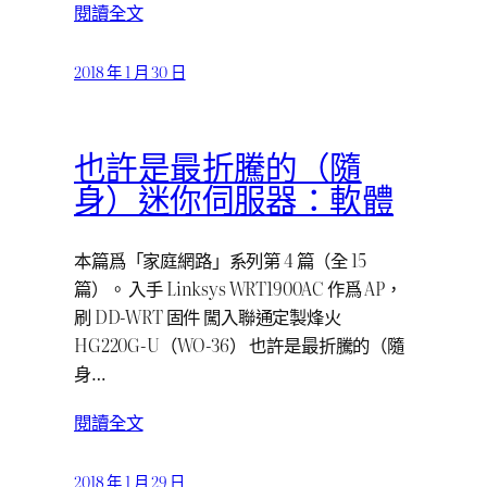
閱讀全文
2018 年 1 月 30 日
也許是最折騰的（隨
身）迷你伺服器：軟體
本篇爲「家庭網路」系列第 4 篇（全 15
篇）。 入手 Linksys WRT1900AC 作爲 AP，
刷 DD-WRT 固件 闖入聯通定製烽火
HG220G-U（WO-36） 也許是最折騰的（隨
身…
閱讀全文
2018 年 1 月 29 日