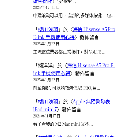
鍵盤開箱
〉發佈留言
2025 年 4 月 15 日
中建滚动可以用， 全部的多媒体按键， 包…
「
櫻川 浅羽
」於〈
海信 Hisense A5 Pro
E-ink 手機使用心得
〉發佈留言
2025 年 1 月 22 日
主流電信業者都正常接打，對 VoLTE …
「
懶洋洋
」於〈
海信 Hisense A5 Pro E-
ink 手機使用心得
〉發佈留言
2025 年 1 月 22 日
前輩你好, 可以請教海信A5 PRO,目…
「
櫻川 浅羽
」於〈
Apple 無預警發表
iPad mini 7
〉發佈留言
2024 年 11 月 17 日
看了看我的 M2 Mac mini 又不…