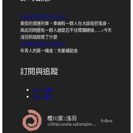
2026 年 6月 月 09 日 23:45
乘搭的普速列車，車廂有一群人在大談吸菸傷身，
與此同時還有一群人總是忍不住煙霧繚繞……#今天
浅羽到底經歷了什麼
2026 年 5月 月 14 日 18:30
年青人的第一桶金：失業補助金
訂閱與追蹤
RSS – 文章
RSS – 留言
櫻川家::浅羽
Follow
@
blog@asaba.sakuragawa.moe