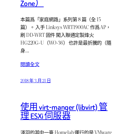
Zone）
本篇爲「家庭網路」系列第 8 篇（全 15
篇）。 入手 Linksys WRT1900AC 作爲 AP，
刷 DD-WRT 固件 闖入聯通定製烽火
HG220G-U（WO-36） 也許是最折騰的（隨
身…
閱讀全文
2018 年 3 月 21 日
使用 virt-manger (libvirt) 管
理 ESXi 伺服器
淺羽的其中一臺 Homelab 運行的是 VMware