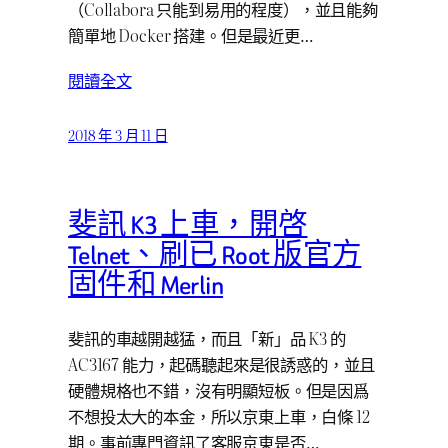
（Collabora 只能到易用的程度），並且能夠
簡單地 Docker 搭建。但是最近更…
閱讀全文
2018 年 3 月 11 日
斐訊 K3 上車，開啓
Telnet、刷已 Root 版官方
固件和 Merlin
斐訊的車越開越猛，而且「新」品 K3 的
AC3167 能力，起碼聽起來是很誘惑的，並且
硬體規格也不錯，沒有明顯短板。但是因爲
不想投太大的本金，所以京東上車，白條 12
期。事前專門資訊了客服京東是否…