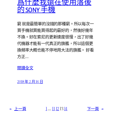
爲什麼我還在使用落後
的 SONY 手機
窮 就是最簡單的沒錢的那種窮。所以每次一
買手機就買能買得起的最好的，然後好幾年
不換。好在索尼的更新速度很慢，出了好幾
代機器才能有一代真正的旗艦，所以這個更
換頻率大概也能不停地用大法的旗艦。 好看
方正…
閱讀全文
2018 年 2 月 16 日
←
上一頁
1
…
11
12
13
14
下一頁
→