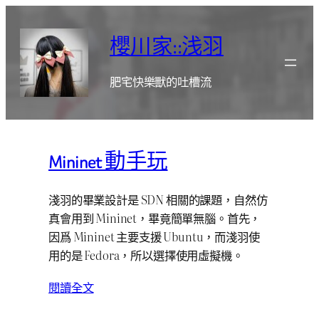
跳
至
櫻川家::浅羽
主
要
肥宅快樂獸的吐槽流
內
容
Mininet 動手玩
淺羽的畢業設計是 SDN 相關的課題，自然仿
真會用到 Mininet，畢竟簡單無腦。首先，
因爲 Mininet 主要支援 Ubuntu，而淺羽使
用的是 Fedora，所以選擇使用虛擬機。
閱讀全文