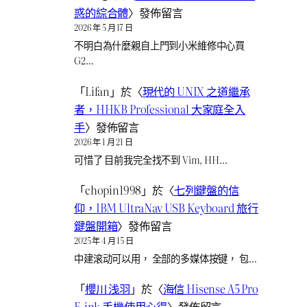
惑的綜合體
〉發佈留言
2026 年 5 月 17 日
不明白為什麼親自上門到小米維修中心買
G2…
「
Lifan
」於〈
現代的 UNIX 之道繼承
者，HHKB Professional 大家庭全入
手
〉發佈留言
2026 年 1 月 21 日
可惜了 目前我完全找不到 Vim, HH…
「
chopin1998
」於〈
七列鍵盤的信
仰，IBM UltraNav USB Keyboard 旅行
鍵盤開箱
〉發佈留言
2025 年 4 月 15 日
中建滚动可以用， 全部的多媒体按键， 包…
「
櫻川 浅羽
」於〈
海信 Hisense A5 Pro
E-ink 手機使用心得
〉發佈留言