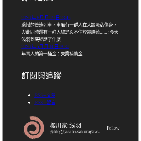
2026 年 6月 月 09 日 23:45
乘搭的普速列車，車廂有一群人在大談吸菸傷身，
與此同時還有一群人總是忍不住煙霧繚繞……#今天
浅羽到底經歷了什麼
2026 年 5月 月 14 日 18:30
年青人的第一桶金：失業補助金
訂閱與追蹤
RSS – 文章
RSS – 留言
櫻川家::浅羽
Follow
@
blog@asaba.sakuragawa.moe