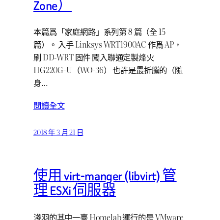
Zone）
本篇爲「家庭網路」系列第 8 篇（全 15
篇）。 入手 Linksys WRT1900AC 作爲 AP，
刷 DD-WRT 固件 闖入聯通定製烽火
HG220G-U（WO-36） 也許是最折騰的（隨
身…
閱讀全文
2018 年 3 月 21 日
使用 virt-manger (libvirt) 管
理 ESXi 伺服器
淺羽的其中一臺 Homelab 運行的是 VMware