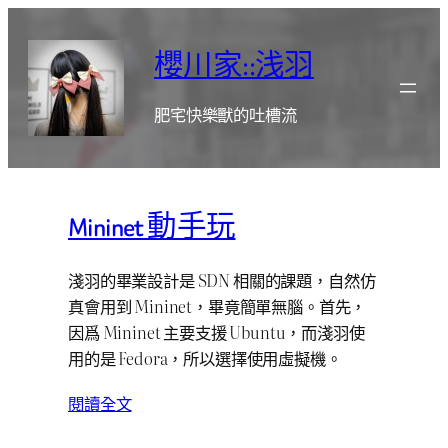
跳
至
櫻川家::浅羽
主
要
肥宅快樂獸的吐槽流
內
容
Mininet 動手玩
淺羽的畢業設計是 SDN 相關的課題，自然仿
真會用到 Mininet，畢竟簡單無腦。首先，
因爲 Mininet 主要支援 Ubuntu，而淺羽使
用的是 Fedora，所以選擇使用虛擬機。
閱讀全文