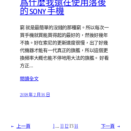
爲什麼我還在使用落後
的 SONY 手機
窮 就是最簡單的沒錢的那種窮。所以每次一
買手機就買能買得起的最好的，然後好幾年
不換。好在索尼的更新速度很慢，出了好幾
代機器才能有一代真正的旗艦，所以這個更
換頻率大概也能不停地用大法的旗艦。 好看
方正…
閱讀全文
2018 年 2 月 16 日
←
上一頁
1
…
11
12
13
14
下一頁
→