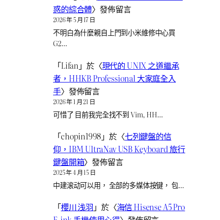
惑的綜合體
〉發佈留言
2026 年 5 月 17 日
不明白為什麼親自上門到小米維修中心買
G2…
「
Lifan
」於〈
現代的 UNIX 之道繼承
者，HHKB Professional 大家庭全入
手
〉發佈留言
2026 年 1 月 21 日
可惜了 目前我完全找不到 Vim, HH…
「
chopin1998
」於〈
七列鍵盤的信
仰，IBM UltraNav USB Keyboard 旅行
鍵盤開箱
〉發佈留言
2025 年 4 月 15 日
中建滚动可以用， 全部的多媒体按键， 包…
「
櫻川 浅羽
」於〈
海信 Hisense A5 Pro
E-ink 手機使用心得
〉發佈留言