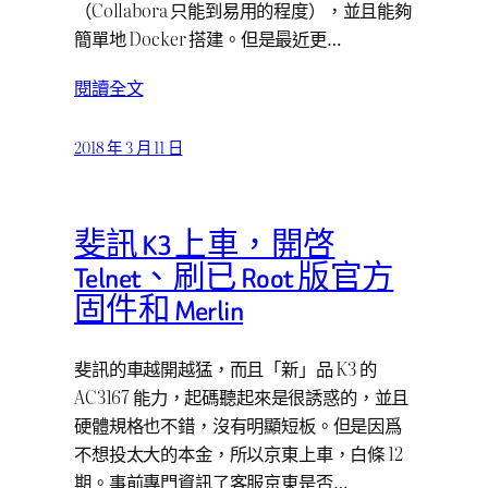
（Collabora 只能到易用的程度），並且能夠
簡單地 Docker 搭建。但是最近更…
閱讀全文
2018 年 3 月 11 日
斐訊 K3 上車，開啓
Telnet、刷已 Root 版官方
固件和 Merlin
斐訊的車越開越猛，而且「新」品 K3 的
AC3167 能力，起碼聽起來是很誘惑的，並且
硬體規格也不錯，沒有明顯短板。但是因爲
不想投太大的本金，所以京東上車，白條 12
期。事前專門資訊了客服京東是否…