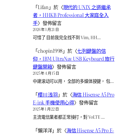
「
Lifan
」於〈
現代的 UNIX 之道繼承
者，HHKB Professional 大家庭全入
手
〉發佈留言
2026 年 1 月 21 日
可惜了 目前我完全找不到 Vim, HH…
「
chopin1998
」於〈
七列鍵盤的信
仰，IBM UltraNav USB Keyboard 旅行
鍵盤開箱
〉發佈留言
2025 年 4 月 15 日
中建滚动可以用， 全部的多媒体按键， 包…
「
櫻川 浅羽
」於〈
海信 Hisense A5 Pro
E-ink 手機使用心得
〉發佈留言
2025 年 1 月 22 日
主流電信業者都正常接打，對 VoLTE …
「
懶洋洋
」於〈
海信 Hisense A5 Pro E-