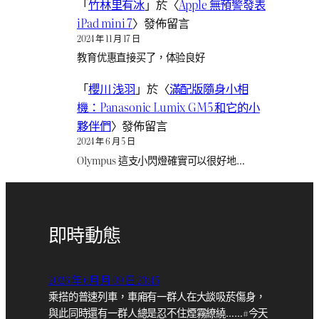
「
竹林里有冰
」於〈
Apple 無預警發表
iPad mini 7
〉發佈留言
2024 年 11 月 17 日
教育优惠直接买了，体验良好
「
櫻川 浅羽
」於〈
滿配版隨身小相
機：Panasonic Lumix GM5 和它的小
夥伴們
〉發佈留言
2024 年 6 月 5 日
Olympus 這支小閃燈確實可以很好地…
即時動態
2026 年 6月 月 09 日 23:45
乘搭的普速列車，車廂有一群人在大談吸菸傷身，
與此同時還有一群人總是忍不住煙霧繚繞……#今天