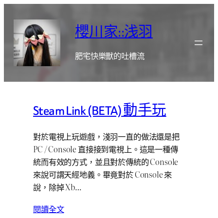
跳
至
櫻川家::浅羽
主
要
肥宅快樂獸的吐槽流
內
容
Steam Link (BETA) 動手玩
對於電視上玩遊戲，淺羽一直的做法還是把
PC / Console 直接接到電視上。這是一種傳
統而有效的方式，並且對於傳統的 Console
來說可謂天經地義。畢竟對於 Console 來
說，除掉 Xb…
閱讀全文