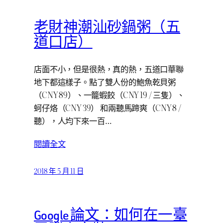
老財神潮汕砂鍋粥（五
道口店）
店面不小，但是很熱，真的熱，五道口華聯
地下都這樣子。點了雙人份的鮑魚乾貝粥
（CNY 89）、一籠蝦餃（CNY 19 / 三隻）、
蚵仔烙（CNY 39） 和兩聽馬蹄爽（CNY 8 /
聽），人均下來一百…
閱讀全文
2018 年 5 月 11 日
Google 論文：如何在一臺