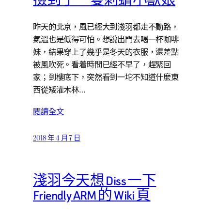
撿到了一隻刺蝟小獸娘
昨天的北京，風已經大到淺羽都走不動路，
氣溫也是低得可怕。想說出門去喝一杯咖啡
妹，結果穿上了幾乎是冬天的衣服，還差點
被風吹死。看着時間已經不早了，趕緊回
家；到樓底下，突然看到一坨不知道什麼東
西從矮灌木林…
閱讀全文
2018 年 4 月 7 日
淺羽今天想 Diss 一下
Friendly ARM 的 Wiki 頁