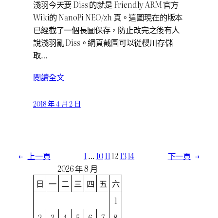
淺羽今天要 Diss 的就是 Friendly ARM 官方
Wiki的 NanoPi NEO/zh 頁。這圖現在的版本
已經截了一個長圖保存，防止改完之後有人
說淺羽亂 Diss。網頁截圖可以從櫻川存儲
取…
閱讀全文
2018 年 4 月 2 日
←
上一頁
1
…
10
11
12
13
14
下一頁
→
2026 年 8 月
日
一
二
三
四
五
六
1
2
3
4
5
6
7
8