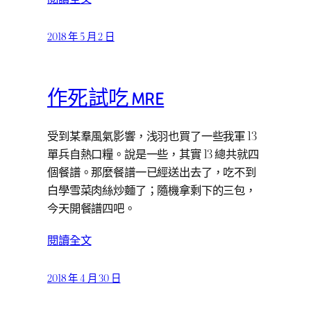
2018 年 5 月 2 日
作死試吃 MRE
受到某羣風氣影響，浅羽也買了一些我軍 13
單兵自熱口糧。說是一些，其實 13 總共就四
個餐譜。那麼餐譜一已經送出去了，吃不到
白學雪菜肉絲炒麵了；隨機拿剩下的三包，
今天開餐譜四吧。
閱讀全文
2018 年 4 月 30 日