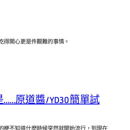
吃得開心更是件艱難的事情。
…原道醬 / YD30 簡單試
的梗不知道什麼時候突然就開始流行，到現在