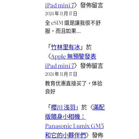
iPad mini 7
〉發佈留言
2024 年 11 月 17 日
全 eSIM 還是讓我很不舒
服，而且如果…
「
竹林里有冰
」於
〈
Apple 無預警發表
iPad mini 7
〉發佈留言
2024 年 11 月 17 日
教育优惠直接买了，体验
良好
「
櫻川 浅羽
」於〈
滿配
版隨身小相機：
Panasonic Lumix GM5
和它的小夥伴們
〉發佈