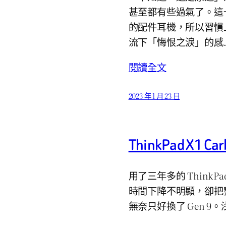
甚至都有些過氣了。這
的配件耳機，所以習慣
流下「悔恨之淚」的感
閱讀全文
2023 年 1 月 23 日
ThinkPad X1 
用了三年多的 ThinkPad
時間下降不明顯，卻把
無奈只好換了 Gen 