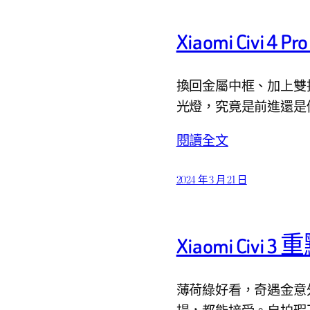
Xiaomi Civi 
換回金屬中框、加上雙揚
光燈，究竟是前進還是
閱讀全文
2024 年 3 月 21 日
Xiaomi Civi 
薄荷綠好看，奇遇金意外
揚，都能接受。自拍瑕