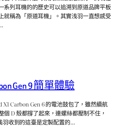
一系列耳機的的歷史可以追溯到原道品牌平板
上就稱為「原道耳機」。其實浅羽一直想感受
…
Carbon Gen 9 簡單體驗
 X1 Carbon Gen 6 的電池鼓包了，雖然續航
整個 D 殼都撐了起來，連螺絲都壓制不住，
9。浅羽收到的這臺是定製配置的…