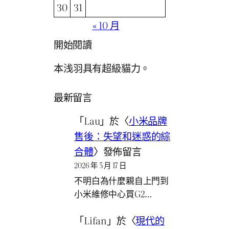
30
31
« 10 月
開始閱讀
本浅羽具有超級貓力。
最新留言
「
Lau
」於〈
小米品牌
售後：失望和迷惑的綜
合體
〉發佈留言
2026 年 5 月 17 日
不明白為什麼親自上門到
小米維修中心買G2…
「
Lifan
」於〈
現代的