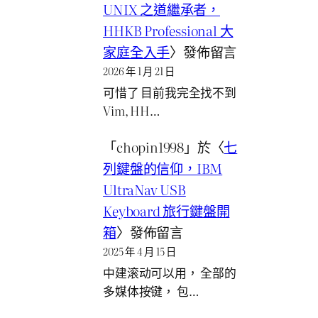
UNIX 之道繼承者，
HHKB Professional 大
家庭全入手
〉發佈留言
2026 年 1 月 21 日
可惜了 目前我完全找不到
Vim, HH…
「
chopin1998
」於〈
七
列鍵盤的信仰，IBM
UltraNav USB
Keyboard 旅行鍵盤開
箱
〉發佈留言
2025 年 4 月 15 日
中建滚动可以用， 全部的
多媒体按键， 包…