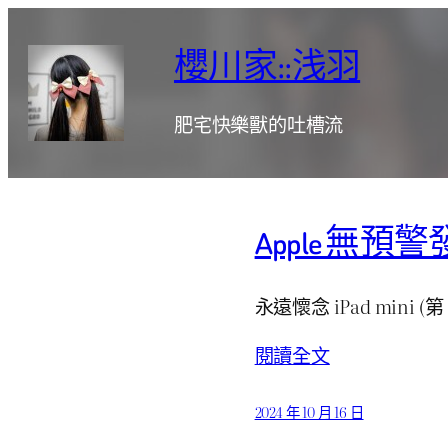
跳
至
櫻川家::浅羽
主
要
肥宅快樂獸的吐槽流
內
容
Apple 無預警發表
永遠懷念 iPad mini (第
閱讀全文
2024 年 10 月 16 日