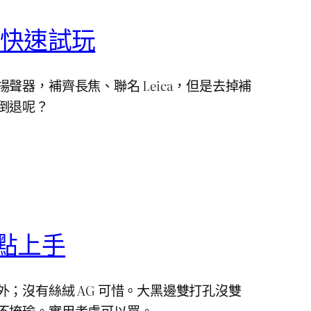
4 Pro 快速試玩
聲器，補齊長焦、聯名 Leica，但是去掉補
倒退呢？
3 重點上手
；沒有絲絨 AG 可惜。大黑邊雙打孔沒雙
不掩瑜。實用考慮可以買。