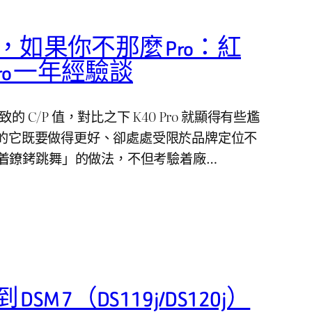
見，如果你不那麼 Pro：紅
0 Pro 一年經驗談
的 C/P 值，對比之下 K40 Pro 就顯得有些尷
之名的它既要做得更好、卻處處受限於品牌定位不
着鐐銬跳舞」的做法，不但考驗着廠…
 DSM 7（DS119j/DS120j）