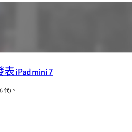
 iPad mini 7
 6 代)。