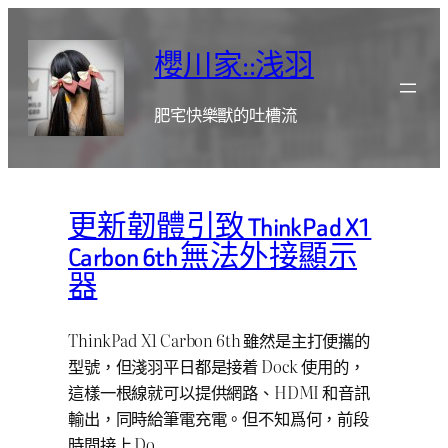
跳
至
櫻川家::浅羽
主
要
肥宅快樂獸的吐槽流
內
容
更新韌體引致 ThinkPad X1
Carbon 6th 無法外接顯示
器
ThinkPad X1 Carbon 6th 雖然是主打便攜的
型號，但淺羽平日都是接着 Dock 使用的，
這樣一根線就可以提供網路、HDMI 和音訊
輸出，同時給筆電充電。但不知爲何，前段
時間接上 Do…