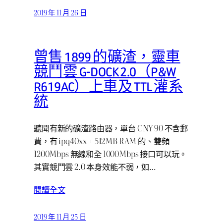
2019 年 11 月 26 日
曾售 1899 的礦渣，靈車
競鬥雲 G-DOCK 2.0（P&W
R619AC）上車及 TTL 灌系
統
聽聞有新的礦渣路由器，單台 CNY 90 不含郵
費，有 ipq40xx + 512MB RAM 的、雙頻
1200Mbps 無線和全 1000Mbps 接口可以玩。
其實競鬥雲 2.0 本身效能不弱，如…
閱讀全文
2019 年 11 月 25 日