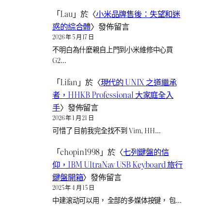
「
Lau
」於〈
小米品牌售後：失望和迷
惑的綜合體
〉發佈留言
2026 年 5 月 17 日
不明白為什麼親自上門到小米維修中心買
G2…
「
Lifan
」於〈
現代的 UNIX 之道繼承
者，HHKB Professional 大家庭全入
手
〉發佈留言
2026 年 1 月 21 日
可惜了 目前我完全找不到 Vim, HH…
「
chopin1998
」於〈
七列鍵盤的信
仰，IBM UltraNav USB Keyboard 旅行
鍵盤開箱
〉發佈留言
2025 年 4 月 15 日
中建滚动可以用， 全部的多媒体按键， 包…