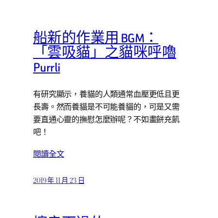
船新的作業用 BGM：
「雲吸貓」之貓咪呼嚕
Purrli
有研究顯示，養貓的人類通常血壓更低且更
長壽。然而養貓是不可能養貓的，可是又需
要直通心靈的撫慰怎麼辦呢？不如畫餅充飢
吧！
閱讀全文
2019 年 11 月 23 日