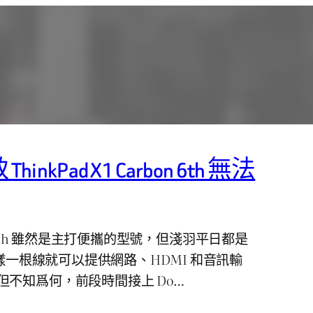
kPad X1 Carbon 6th 無法
rbon 6th 雖然是主打便攜的型號，但淺羽平日都是
這樣一根線就可以提供網路、HDMI 和音訊輸
不知爲何，前段時間接上 Do…