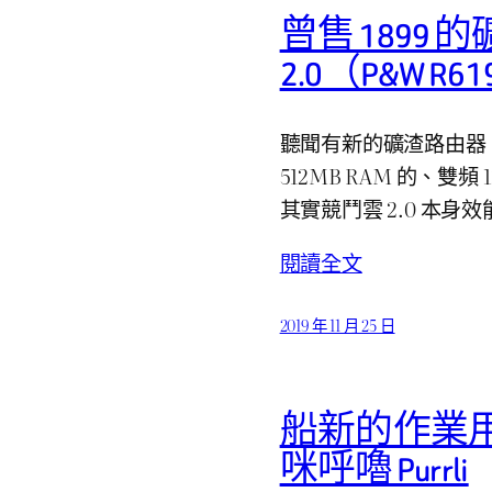
曾售 1899 
2.0（P&W R
聽聞有新的礦渣路由器，單台
512MB RAM 的、雙頻 
其實競鬥雲 2.0 本身
閱讀全文
2019 年 11 月 25 日
船新的作業用
咪呼嚕 Purrli