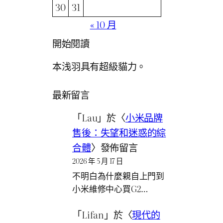
30
31
« 10 月
開始閱讀
本浅羽具有超級貓力。
最新留言
「
Lau
」於〈
小米品牌
售後：失望和迷惑的綜
合體
〉發佈留言
2026 年 5 月 17 日
不明白為什麼親自上門到
小米維修中心買G2…
「
Lifan
」於〈
現代的