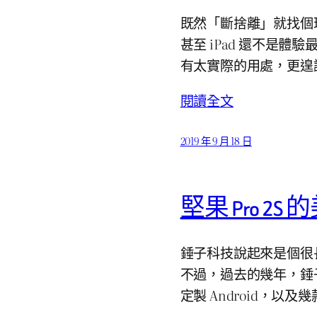
既然「斷捨離」就找個理由。
甚至 iPad 還不是體
有太實際的用處，更遑
閱讀全文
2019 年 9 月 18 日
堅果 Pro 2
錘子科技說起來是個很
不過，過去的幾年，錘子還
定製 Android，以