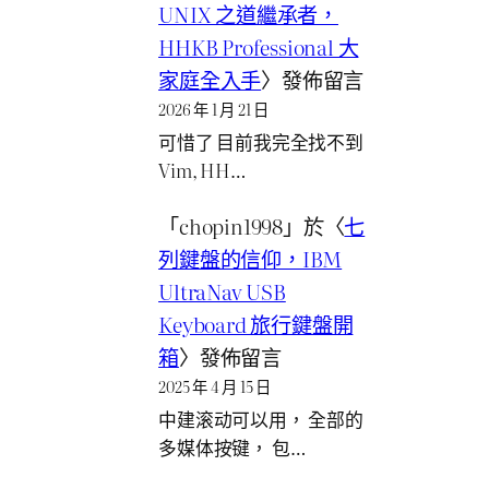
UNIX 之道繼承者，
HHKB Professional 大
家庭全入手
〉發佈留言
2026 年 1 月 21 日
可惜了 目前我完全找不到
Vim, HH…
「
chopin1998
」於〈
七
列鍵盤的信仰，IBM
UltraNav USB
Keyboard 旅行鍵盤開
箱
〉發佈留言
2025 年 4 月 15 日
中建滚动可以用， 全部的
多媒体按键， 包…