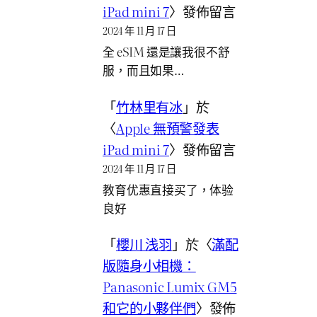
iPad mini 7
〉發佈留言
2024 年 11 月 17 日
全 eSIM 還是讓我很不舒
服，而且如果…
「
竹林里有冰
」於
〈
Apple 無預警發表
iPad mini 7
〉發佈留言
2024 年 11 月 17 日
教育优惠直接买了，体验
良好
「
櫻川 浅羽
」於〈
滿配
版隨身小相機：
Panasonic Lumix GM5
和它的小夥伴們
〉發佈