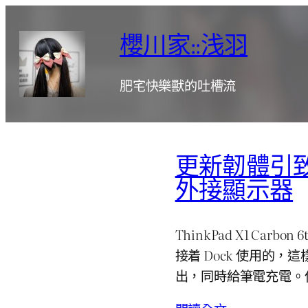
跳
至
櫻川家::浅羽
主
要
肥宅快樂獸的吐槽流
內
容
更新韌體引致 Thin
外接顯示器
ThinkPad X1 Ca
接着 Dock 使用的，
出，同時給筆電充電。但