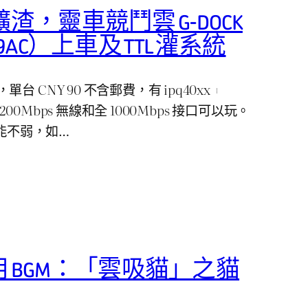
的礦渣，靈車競鬥雲 G-DOCK
619AC）上車及 TTL 灌系統
 CNY 90 不含郵費，有 ipq40xx +
1200Mbps 無線和全 1000Mbps 接口可以玩。
效能不弱，如…
 BGM：「雲吸貓」之貓