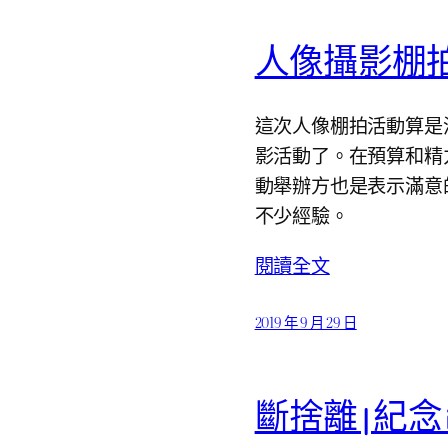
人像攝影棚
這次人像棚拍活動算是
影活動了。在預算和精
動舉辦方也是表示滿意
不少經驗。
閱讀全文
2019 年 9 月 29 日
斷捨離 | 紀念 iPa