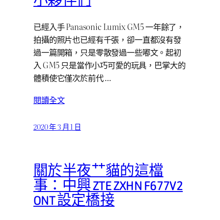
小夥伴們
已經入手 Panasonic Lumix GM5 一年餘了，
拍攝的照片也已經有千張，卻一直都沒有發
過一篇開箱，只是零散發過一些嘟文。起初
入 GM5 只是當作小巧可愛的玩具，巴掌大的
體積使它僅次於前代 …
閱讀全文
2020 年 3 月 1 日
關於半夜艹貓的這檔
事：中興 ZTE ZXHN F677V2
ONT 設定橋接