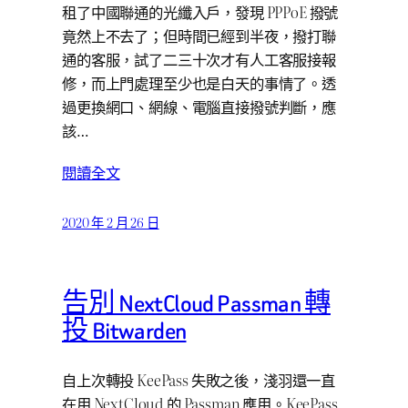
租了中國聯通的光纖入戶，發現 PPPoE 撥號
竟然上不去了；但時間已經到半夜，撥打聯
通的客服，試了二三十次才有人工客服接報
修，而上門處理至少也是白天的事情了。透
過更換網口、網線、電腦直接撥號判斷，應
該…
閱讀全文
2020 年 2 月 26 日
告別 NextCloud Passman 轉
投 Bitwarden
自上次轉投 KeePass 失敗之後，淺羽還一直
在用 NextCloud 的 Passman 應用。KeePass