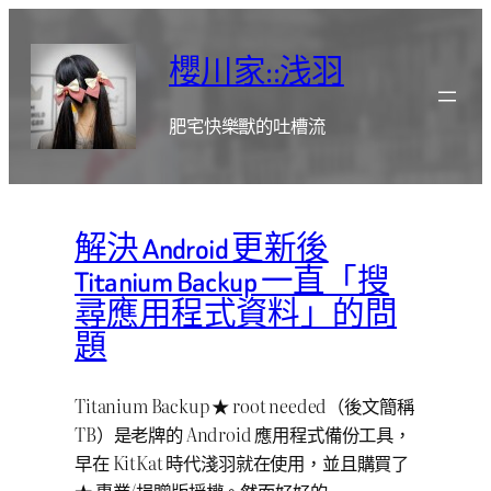
跳
至
櫻川家::浅羽
主
要
肥宅快樂獸的吐槽流
內
容
解決 Android 更新後
Titanium Backup 一直「搜
尋應用程式資料」的問
題
Titanium Backup ★ root needed（後文簡稱
TB）是老牌的 Android 應用程式備份工具，
早在 KitKat 時代淺羽就在使用，並且購買了