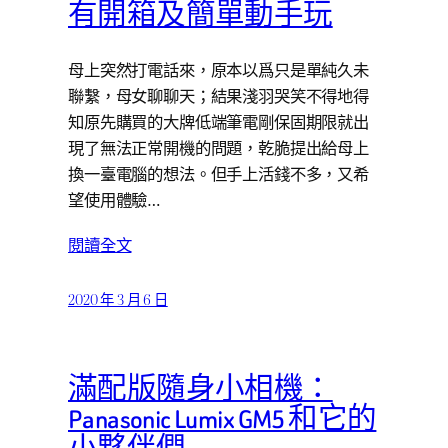
有開箱及簡單動手玩
母上突然打電話來，原本以爲只是單純久未
聯繫，母女聊聊天；結果淺羽哭笑不得地得
知原先購買的大牌低端筆電剛保固期限就出
現了無法正常開機的問題，乾脆提出給母上
換一臺電腦的想法。但手上活錢不多，又希
望使用體驗…
閱讀全文
2020 年 3 月 6 日
滿配版隨身小相機：
Panasonic Lumix GM5 和它的