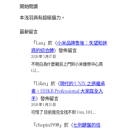
開始閱讀
本浅羽具有超級貓力。
最新留言
「
Lau
」於〈
小米品牌售後：失望和迷
惑的綜合體
〉發佈留言
2026 年 5 月 17 日
不明白為什麼親自上門到小米維修中心買
G2…
「
Lifan
」於〈
現代的 UNIX 之道繼承
者，HHKB Professional 大家庭全入
手
〉發佈留言
2026 年 1 月 21 日
可惜了 目前我完全找不到 Vim, HH…
「
chopin1998
」於〈
七列鍵盤的信