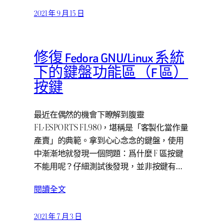
2021 年 9 月 15 日
修復 Fedora GNU/Linux 系統
下的鍵盤功能區（F 區）
按鍵
最近在偶然的機會下瞭解到腹靈
FL·ESPORTS FL980，堪稱是「客製化當作量
產賣」的典範。拿到心心念念的鍵盤，使用
中漸漸地就發現一個問題：爲什麼 F 區按鍵
不能用呢？仔細測試後發現，並非按鍵有…
閱讀全文
2021 年 7 月 3 日