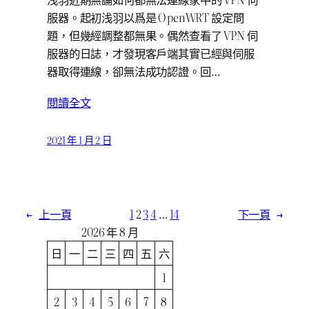
服器。起初浅羽以爲是 OpenWRT 設定問
題，但幾經調整都無果。偶然查看了 VPN 伺
服器的日誌，才發現客戶端其實已經與伺服
器取得連線，卻無法成功認證。回…
閱讀全文
2021 年 1 月 2 日
←
上一頁
1
2
3
4
…
14
下一頁
→
2026 年 8 月
日
一
二
三
四
五
六
1
2
3
4
5
6
7
8