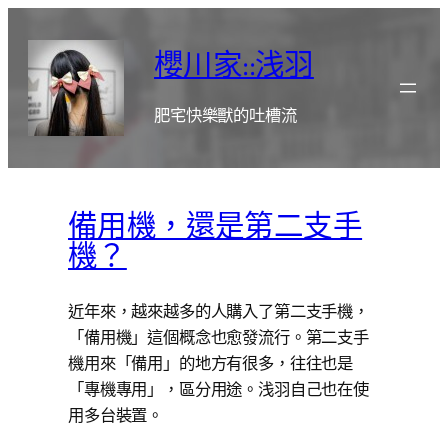
跳
至
櫻川家::浅羽
主
要
肥宅快樂獸的吐槽流
內
容
備用機，還是第二支手
機？
近年來，越來越多的人購入了第二支手機，
「備用機」這個概念也愈發流行。第二支手
機用來「備用」的地方有很多，往往也是
「專機專用」，區分用途。浅羽自己也在使
用多台裝置。