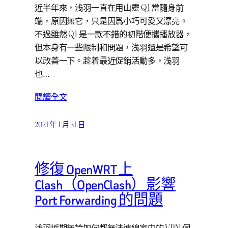
近半年來，浅羽一直在用山靈 Q1 當隨身前
端，原因無它，只是因爲小巧可愛又漂亮。
不過雖然 Q1 是一款不錯的初階便攜播放器，
但本身有一些限制和問題，浅羽還是希望可
以改善一下。趁着最近促銷活動多，浅羽
也…
閱讀全文
2021 年 1 月 31 日
修復 OpenWRT 上
Clash（OpenClash）影響
Port Forwarding 的問題
浅羽近期無論如何都無法連線家中的 VPN 伺