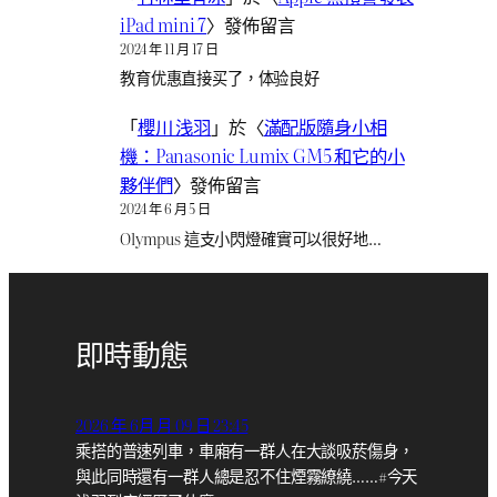
iPad mini 7
〉發佈留言
2024 年 11 月 17 日
教育优惠直接买了，体验良好
「
櫻川 浅羽
」於〈
滿配版隨身小相
機：Panasonic Lumix GM5 和它的小
夥伴們
〉發佈留言
2024 年 6 月 5 日
Olympus 這支小閃燈確實可以很好地…
即時動態
2026 年 6月 月 09 日 23:45
乘搭的普速列車，車廂有一群人在大談吸菸傷身，
與此同時還有一群人總是忍不住煙霧繚繞……#今天