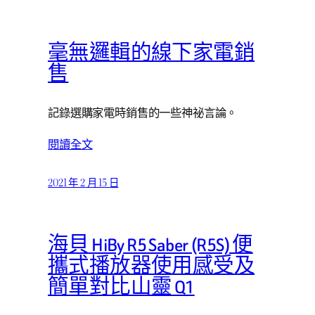
毫無邏輯的線下家電銷
售
記錄選購家電時銷售的一些神祕言論。
閱讀全文
2021 年 2 月 15 日
海貝 HiBy R5 Saber (R5S) 便
攜式播放器使用感受及
簡單對比山靈 Q1