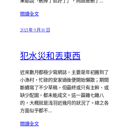
果都說「刪掉了就好了」，問題是刪了…
閱讀全文
2021 年 9 月 16 日
犯水災和丟東西
近來數月都極少寫網誌，主要是年初搬到了
小漁村，忙碌的安家過後便開始懶散；期間
斷續寫了不少草稿，但最終或只有主幹、或
缺少配圖，都未能成文。這一篇雜七雜八
的，大概就是浅羽近幾月的狀況了。總之各
方面似乎都不…
閱讀全文