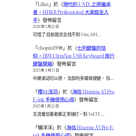
「
Lifan
」於〈
現代的 UNIX 之道繼承
者，HHKB Professional 大家庭全入
手
〉發佈留言
2026 年 1 月 21 日
可惜了 目前我完全找不到 Vim, HH…
「
chopin1998
」於〈
七列鍵盤的信
仰，IBM UltraNav USB Keyboard 旅行
鍵盤開箱
〉發佈留言
2025 年 4 月 15 日
中建滚动可以用， 全部的多媒体按键， 包…
「
櫻川 浅羽
」於〈
海信 Hisense A5 Pro
E-ink 手機使用心得
〉發佈留言
2025 年 1 月 22 日
主流電信業者都正常接打，對 VoLTE …
「
懶洋洋
」於〈
海信 Hisense A5 Pro E-
ink 手機使用心得
〉發佈留言