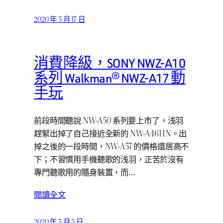
2020 年 5 月 17 日
消費降級，SONY NWZ-A10
系列 Walkman® NWZ-A17 動
手玩
前段時間聽說 NW-A50 系列要上市了，浅羽
趕緊出掉了自己接近全新的 NW-A46HN。出
掉之後的一段時間，NW-A57 的價格還居高不
下；不習慣用手機聽歌的浅羽，正苦於沒有
專門聽歌用的隨身裝置，而…
閱讀全文
2020 年 5 月 5 日