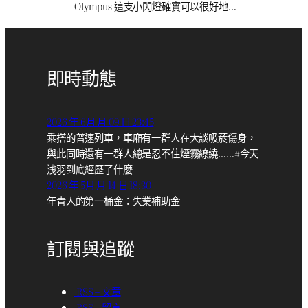
Olympus 這支小閃燈確實可以很好地…
即時動態
2026 年 6月 月 09 日 23:45
乘搭的普速列車，車廂有一群人在大談吸菸傷身，
與此同時還有一群人總是忍不住煙霧繚繞……#今天
浅羽到底經歷了什麼
2026 年 5月 月 14 日 18:30
年青人的第一桶金：失業補助金
訂閱與追蹤
RSS – 文章
RSS – 留言