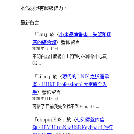
本浅羽具有超級貓力。
最新留言
「
Lau
」於〈
小米品牌售後：失望和迷
惑的綜合體
〉發佈留言
2026 年 5 月 17 日
不明白為什麼親自上門到小米維修中心買
G2…
「
Lifan
」於〈
現代的 UNIX 之道繼承
者，HHKB Professional 大家庭全入
手
〉發佈留言
2026 年 1 月 21 日
可惜了 目前我完全找不到 Vim, HH…
「
chopin1998
」於〈
七列鍵盤的信
仰，IBM UltraNav USB Keyboard 旅行