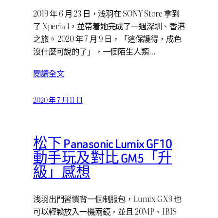
2019 年 6 月 23 日，浅羽在 SONY Store 拿到
了 Xperia 1，並帶着她完成了一週深圳、香港
之旅。 2020 年 7 月 9 日，「這保護得，成色
沒什麼可說的了」，一個陌生人類…
閱讀全文
2020 年 7 月 11 日
松下 Panasonic Lumix GF10
動手玩及對比 GM5「升
級」感想
浅羽出門習慣背一個制服包，Lumix GX9 也
可以輕鬆放入一機兩鏡，並且 20MP、IBIS