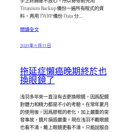
手上終歸是不放心。所以寄修前先用
Titanium Backup 備份一遍所有程式的資
料，再用 TWRP 備份 Data 分…
閱讀全文
2020 年 6 月 13 日
拖延症懶癌晚期終於也
換眼鏡了
浅羽多年來一直沒有去更換眼鏡，因爲配鏡
對體力和精力都是不小的考驗。在常年累月
的使用後，因爲膠框的老化，加上嚴重的突
發事故，鏡片損毀嚴重。現在浅羽不戴眼鏡
也看不清，戴上眼鏡更看不清。只能說服自