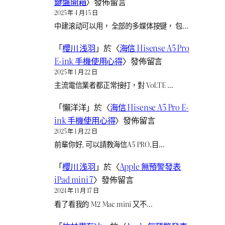
鍵盤開箱
〉發佈留言
2025 年 4 月 15 日
中建滚动可以用， 全部的多媒体按键， 包…
「
櫻川 浅羽
」於〈
海信 Hisense A5 Pro
E-ink 手機使用心得
〉發佈留言
2025 年 1 月 22 日
主流電信業者都正常接打，對 VoLTE …
「
懶洋洋
」於〈
海信 Hisense A5 Pro E-
ink 手機使用心得
〉發佈留言
2025 年 1 月 22 日
前輩你好, 可以請教海信A5 PRO,目…
「
櫻川 浅羽
」於〈
Apple 無預警發表
iPad mini 7
〉發佈留言
2024 年 11 月 17 日
看了看我的 M2 Mac mini 又不…