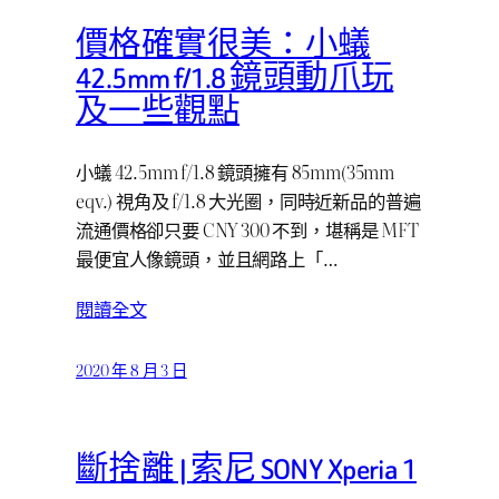
價格確實很美：小蟻
42.5mm f/1.8 鏡頭動爪玩
及一些觀點
小蟻 42.5mm f/1.8 鏡頭擁有 85mm(35mm
eqv.) 視角及 f/1.8 大光圈，同時近新品的普遍
流通價格卻只要 CNY 300 不到，堪稱是 MFT
最便宜人像鏡頭，並且網路上「…
閱讀全文
2020 年 8 月 3 日
斷捨離 | 索尼 SONY Xperia 1