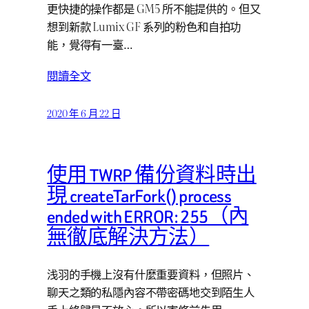
更快捷的操作都是 GM5 所不能提供的。但又
想到新款 Lumix GF 系列的粉色和自拍功
能，覺得有一臺…
閱讀全文
2020 年 6 月 22 日
使用 TWRP 備份資料時出
現 createTarFork() process
ended with ERROR: 255（內
無徹底解決方法）
浅羽的手機上沒有什麼重要資料，但照片、
聊天之類的私隱內容不帶密碼地交到陌生人