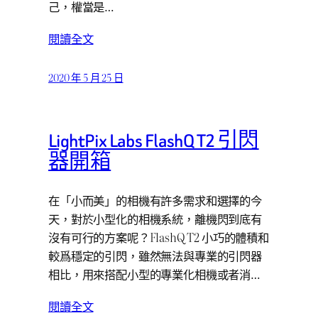
己，權當是…
閱讀全文
2020 年 5 月 25 日
LightPix Labs FlashQ T2 引閃
器開箱
在「小而美」的相機有許多需求和選擇的今
天，對於小型化的相機系統，離機閃到底有
沒有可行的方案呢？FlashQ T2 小巧的體積和
較爲穩定的引閃，雖然無法與專業的引閃器
相比，用來搭配小型的專業化相機或者消…
閱讀全文