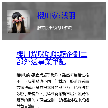
跳
至
櫻川家::浅羽
主
要
肥宅快樂獸的吐槽流
內
容
櫻川貓咪咖啡廳企劃二
部外送事業筆記
貓咪咖啡廳產業競爭激烈，雖然每隻貓性格
不一，吸引點也不同，但對於一般消費者而
言無法藉此帶來根本性的競爭力，也無法有
效吸引新客戶。爲達到開拓新市場、差異化
競爭的目的，現由企劃二部組建外送事業組
並負責籌劃…