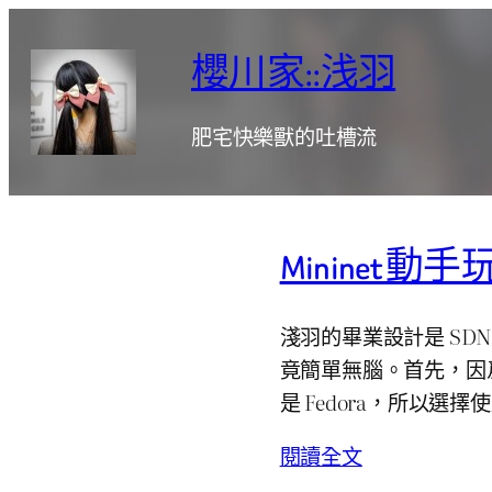
跳
至
櫻川家::浅羽
主
要
肥宅快樂獸的吐槽流
內
容
Mininet 動手
淺羽的畢業設計是 SDN
竟簡單無腦。首先，因爲 M
是 Fedora，所以選
閱讀全文