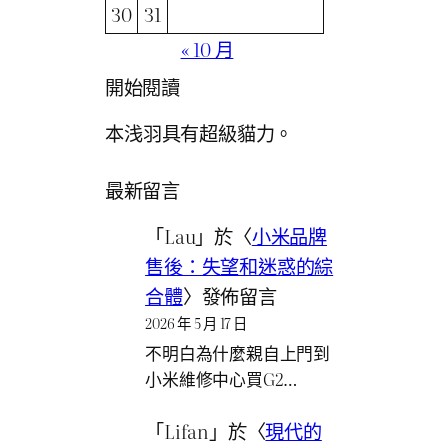
30
31
« 10 月
開始閱讀
本浅羽具有超級貓力。
最新留言
「
Lau
」於〈
小米品牌
售後：失望和迷惑的綜
合體
〉發佈留言
2026 年 5 月 17 日
不明白為什麼親自上門到
小米維修中心買G2…
「
Lifan
」於〈
現代的