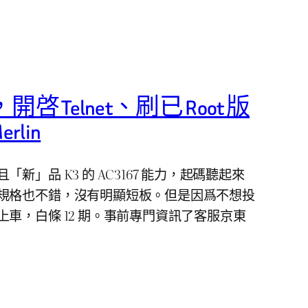
開啓 Telnet、刷已 Root 版
lin
新」品 K3 的 AC3167 能力，起碼聽起來
規格也不錯，沒有明顯短板。但是因爲不想投
車，白條 12 期。事前專門資訊了客服京東