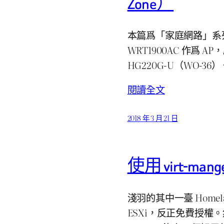
Zone）
本篇爲「家庭網路」系列第 8
WRT1900AC 作爲 A
HG220G-U（WO-3
閱讀全文
2018 年 3 月 21 日
使用 virt-mang
淺羽的其中一臺 Homelab
ESXi，反正免費授權。然