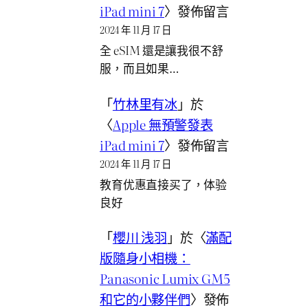
iPad mini 7
〉發佈留言
2024 年 11 月 17 日
全 eSIM 還是讓我很不舒
服，而且如果…
「
竹林里有冰
」於
〈
Apple 無預警發表
iPad mini 7
〉發佈留言
2024 年 11 月 17 日
教育优惠直接买了，体验
良好
「
櫻川 浅羽
」於〈
滿配
版隨身小相機：
Panasonic Lumix GM5
和它的小夥伴們
〉發佈