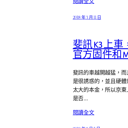
閱讀全文
2018 年 3 月 11 日
斐訊 K3 上車，
官方固件和 Mer
斐訊的車越開越猛，而且「
是很誘惑的，並且硬體
太大的本金，所以京東上
是否…
閱讀全文