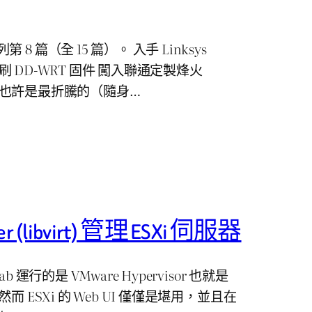
 篇（全 15 篇）。 入手 Linksys
P，刷 DD-WRT 固件 闖入聯通定製烽火
6） 也許是最折騰的（隨身…
er (libvirt) 管理 ESXi 伺服器
 運行的是 VMware Hypervisor 也就是
而 ESXi 的 Web UI 僅僅是堪用，並且在