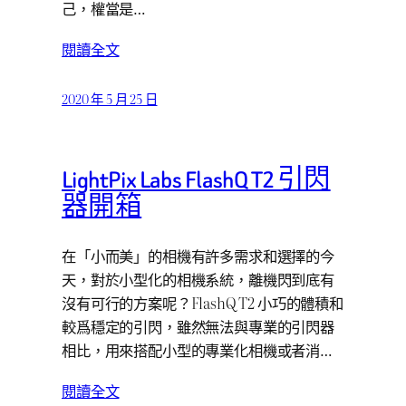
己，權當是…
閱讀全文
2020 年 5 月 25 日
LightPix Labs FlashQ T2 引閃
器開箱
在「小而美」的相機有許多需求和選擇的今
天，對於小型化的相機系統，離機閃到底有
沒有可行的方案呢？FlashQ T2 小巧的體積和
較爲穩定的引閃，雖然無法與專業的引閃器
相比，用來搭配小型的專業化相機或者消…
閱讀全文