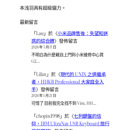
本浅羽具有超級貓力。
最新留言
「
Lau
」於〈
小米品牌售後：失望和迷
惑的綜合體
〉發佈留言
2026 年 5 月 17 日
不明白為什麼親自上門到小米維修中心買
G2…
「
Lifan
」於〈
現代的 UNIX 之道繼承
者，HHKB Professional 大家庭全入
手
〉發佈留言
2026 年 1 月 21 日
可惜了 目前我完全找不到 Vim, HH…
「
chopin1998
」於〈
七列鍵盤的信
仰，IBM UltraNav USB Keyboard 旅行