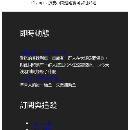
Olympus 這支小閃燈確實可以很好地…
即時動態
2026 年 6月 月 09 日 23:45
乘搭的普速列車，車廂有一群人在大談吸菸傷身，
與此同時還有一群人總是忍不住煙霧繚繞……#今天
浅羽到底經歷了什麼
2026 年 5月 月 14 日 18:30
年青人的第一桶金：失業補助金
訂閱與追蹤
RSS – 文章
RSS – 留言