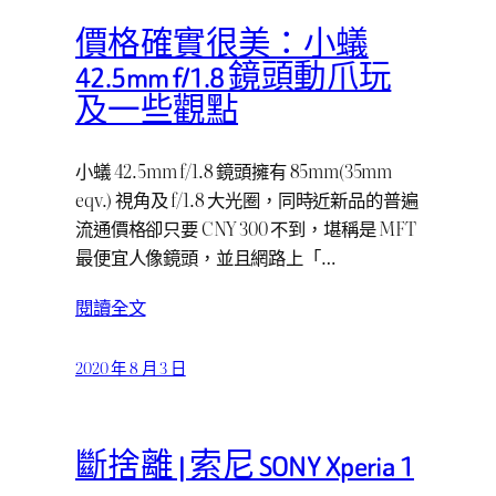
價格確實很美：小蟻
42.5mm f/1.8 鏡頭動爪玩
及一些觀點
小蟻 42.5mm f/1.8 鏡頭擁有 85mm(35mm
eqv.) 視角及 f/1.8 大光圈，同時近新品的普遍
流通價格卻只要 CNY 300 不到，堪稱是 MFT
最便宜人像鏡頭，並且網路上「…
閱讀全文
2020 年 8 月 3 日
斷捨離 | 索尼 SONY Xperia 1