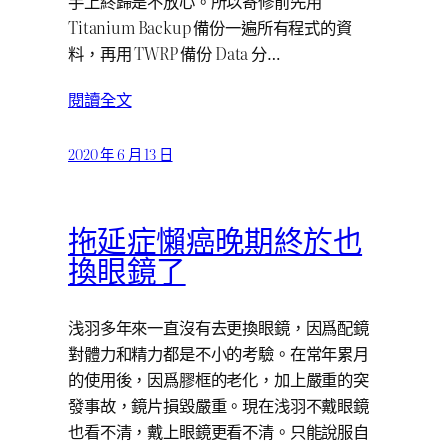
手上終歸是不放心。所以寄修前先用
Titanium Backup 備份一遍所有程式的資
料，再用 TWRP 備份 Data 分…
閱讀全文
2020 年 6 月 13 日
拖延症懶癌晚期終於也
換眼鏡了
浅羽多年來一直沒有去更換眼鏡，因爲配鏡
對體力和精力都是不小的考驗。在常年累月
的使用後，因爲膠框的老化，加上嚴重的突
發事故，鏡片損毀嚴重。現在浅羽不戴眼鏡
也看不清，戴上眼鏡更看不清。只能說服自