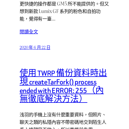
更快捷的操作都是 GM5 所不能提供的。但又
想到新款 Lumix GF 系列的粉色和自拍功
能，覺得有一臺…
閱讀全文
2020 年 6 月 22 日
使用 TWRP 備份資料時出
現 createTarFork() process
ended with ERROR: 255（內
無徹底解決方法）
浅羽的手機上沒有什麼重要資料，但照片、
聊天之類的私隱內容不帶密碼地交到陌生人