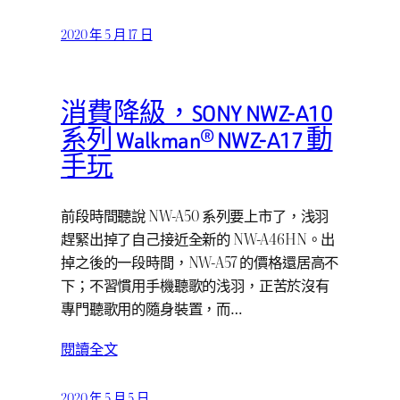
2020 年 5 月 17 日
消費降級，SONY NWZ-A10
系列 Walkman® NWZ-A17 動
手玩
前段時間聽說 NW-A50 系列要上市了，浅羽
趕緊出掉了自己接近全新的 NW-A46HN。出
掉之後的一段時間，NW-A57 的價格還居高不
下；不習慣用手機聽歌的浅羽，正苦於沒有
專門聽歌用的隨身裝置，而…
閱讀全文
2020 年 5 月 5 日