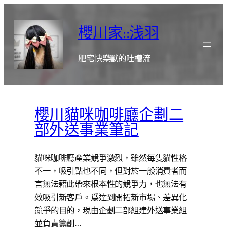
跳
至
櫻川家::浅羽
主
要
肥宅快樂獸的吐槽流
內
容
櫻川貓咪咖啡廳企劃二
部外送事業筆記
貓咪咖啡廳產業競爭激烈，雖然每隻貓性格
不一，吸引點也不同，但對於一般消費者而
言無法藉此帶來根本性的競爭力，也無法有
效吸引新客戶。爲達到開拓新市場、差異化
競爭的目的，現由企劃二部組建外送事業組
並負責籌劃…