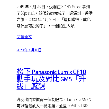
2019 年 6 月 23 日，浅羽在 SONY Store 拿到
了 Xperia 1，並帶着她完成了一週深圳、香港
之旅。 2020 年 7 月 9 日，「這保護得，成色
沒什麼可說的了」，一個陌生人類…
閱讀全文
2020 年 7 月 11 日
松下 Panasonic Lumix GF10
動手玩及對比 GM5「升
級」感想
浅羽出門習慣背一個制服包，Lumix GX9 也
可以輕鬆放入一機兩鏡，並且 20MP、IBIS