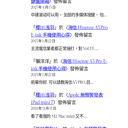
鍵盤開箱
〉發佈留言
2025 年 4 月 15 日
中建滚动可以用， 全部的多媒体按键， 包…
「
櫻川 浅羽
」於〈
海信 Hisense A5 Pro
E-ink 手機使用心得
〉發佈留言
2025 年 1 月 22 日
主流電信業者都正常接打，對 VoLTE …
「
懶洋洋
」於〈
海信 Hisense A5 Pro E-
ink 手機使用心得
〉發佈留言
2025 年 1 月 22 日
前輩你好, 可以請教海信A5 PRO,目…
「
櫻川 浅羽
」於〈
Apple 無預警發表
iPad mini 7
〉發佈留言
2024 年 11 月 17 日
看了看我的 M2 Mac mini 又不…