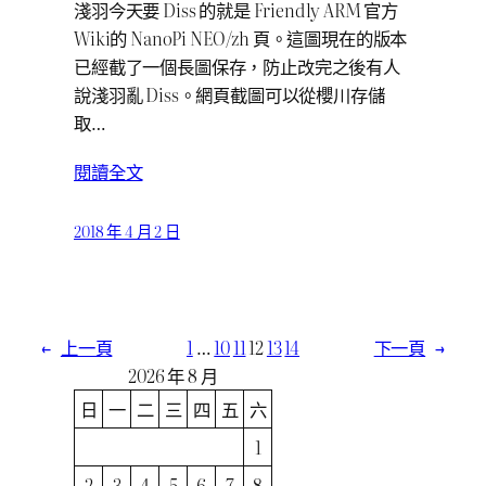
淺羽今天要 Diss 的就是 Friendly ARM 官方
Wiki的 NanoPi NEO/zh 頁。這圖現在的版本
已經截了一個長圖保存，防止改完之後有人
說淺羽亂 Diss。網頁截圖可以從櫻川存儲
取…
閱讀全文
2018 年 4 月 2 日
←
上一頁
1
…
10
11
12
13
14
下一頁
→
2026 年 8 月
日
一
二
三
四
五
六
1
2
3
4
5
6
7
8