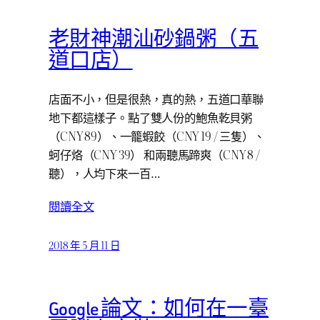
老財神潮汕砂鍋粥（五
道口店）
店面不小，但是很熱，真的熱，五道口華聯
地下都這樣子。點了雙人份的鮑魚乾貝粥
（CNY 89）、一籠蝦餃（CNY 19 / 三隻）、
蚵仔烙（CNY 39） 和兩聽馬蹄爽（CNY 8 /
聽），人均下來一百…
閱讀全文
2018 年 5 月 11 日
Google 論文：如何在一臺