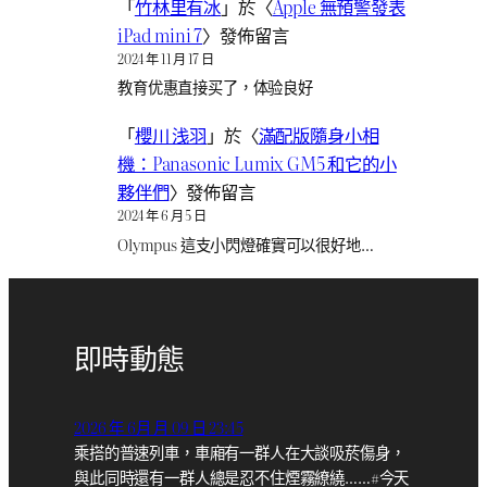
「
竹林里有冰
」於〈
Apple 無預警發表
iPad mini 7
〉發佈留言
2024 年 11 月 17 日
教育优惠直接买了，体验良好
「
櫻川 浅羽
」於〈
滿配版隨身小相
機：Panasonic Lumix GM5 和它的小
夥伴們
〉發佈留言
2024 年 6 月 5 日
Olympus 這支小閃燈確實可以很好地…
即時動態
2026 年 6月 月 09 日 23:45
乘搭的普速列車，車廂有一群人在大談吸菸傷身，
與此同時還有一群人總是忍不住煙霧繚繞……#今天