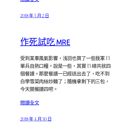
2018 年 5 月 2 日
作死試吃 MRE
受到某羣風氣影響，浅羽也買了一些我軍 13
單兵自熱口糧。說是一些，其實 13 總共就四
個餐譜。那麼餐譜一已經送出去了，吃不到
白學雪菜肉絲炒麵了；隨機拿剩下的三包，
今天開餐譜四吧。
閱讀全文
2018 年 4 月 30 日