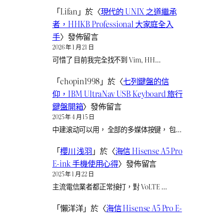
「
Lifan
」於〈
現代的 UNIX 之道繼承
者，HHKB Professional 大家庭全入
手
〉發佈留言
2026 年 1 月 21 日
可惜了 目前我完全找不到 Vim, HH…
「
chopin1998
」於〈
七列鍵盤的信
仰，IBM UltraNav USB Keyboard 旅行
鍵盤開箱
〉發佈留言
2025 年 4 月 15 日
中建滚动可以用， 全部的多媒体按键， 包…
「
櫻川 浅羽
」於〈
海信 Hisense A5 Pro
E-ink 手機使用心得
〉發佈留言
2025 年 1 月 22 日
主流電信業者都正常接打，對 VoLTE …
「
懶洋洋
」於〈
海信 Hisense A5 Pro E-