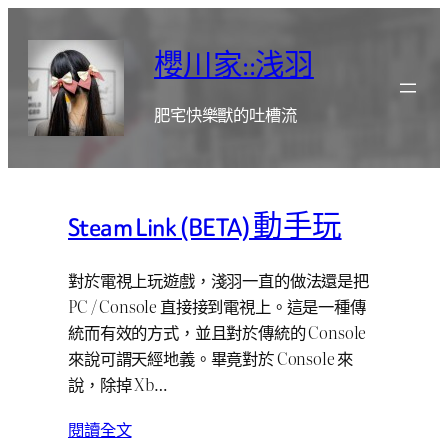
跳
至
櫻川家::浅羽
主
要
肥宅快樂獸的吐槽流
內
容
Steam Link (BETA) 動手玩
對於電視上玩遊戲，淺羽一直的做法還是把
PC / Console 直接接到電視上。這是一種傳
統而有效的方式，並且對於傳統的 Console
來說可謂天經地義。畢竟對於 Console 來
說，除掉 Xb…
閱讀全文