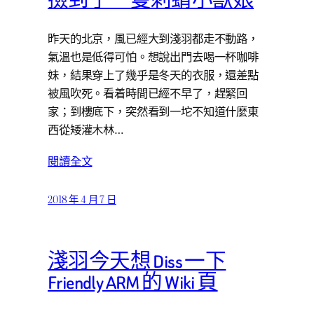
撿到了一隻刺蝟小獸娘
昨天的北京，風已經大到淺羽都走不動路，
氣溫也是低得可怕。想說出門去喝一杯咖啡
妹，結果穿上了幾乎是冬天的衣服，還差點
被風吹死。看着時間已經不早了，趕緊回
家；到樓底下，突然看到一坨不知道什麼東
西從矮灌木林…
閱讀全文
2018 年 4 月 7 日
淺羽今天想 Diss 一下
Friendly ARM 的 Wiki 頁