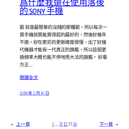
爲什麼我還在使用落後
的 SONY 手機
窮 就是最簡單的沒錢的那種窮。所以每次一
買手機就買能買得起的最好的，然後好幾年
不換。好在索尼的更新速度很慢，出了好幾
代機器才能有一代真正的旗艦，所以這個更
換頻率大概也能不停地用大法的旗艦。 好看
方正…
閱讀全文
2018 年 2 月 16 日
←
上一頁
1
…
11
12
13
14
下一頁
→