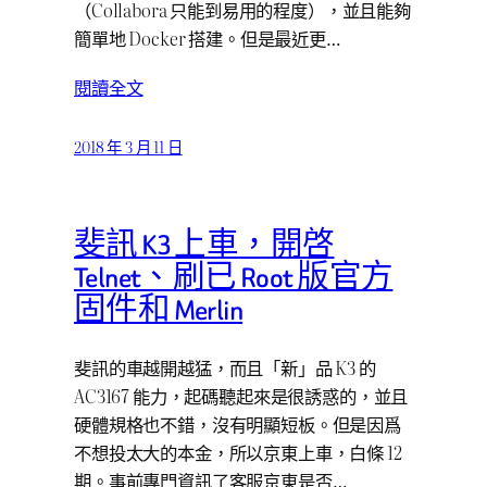
（Collabora 只能到易用的程度），並且能夠
簡單地 Docker 搭建。但是最近更…
閱讀全文
2018 年 3 月 11 日
斐訊 K3 上車，開啓
Telnet、刷已 Root 版官方
固件和 Merlin
斐訊的車越開越猛，而且「新」品 K3 的
AC3167 能力，起碼聽起來是很誘惑的，並且
硬體規格也不錯，沒有明顯短板。但是因爲
不想投太大的本金，所以京東上車，白條 12
期。事前專門資訊了客服京東是否…