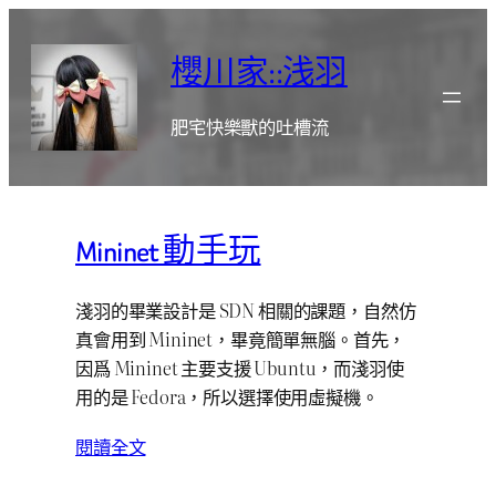
跳
至
櫻川家::浅羽
主
要
肥宅快樂獸的吐槽流
內
容
Mininet 動手玩
淺羽的畢業設計是 SDN 相關的課題，自然仿
真會用到 Mininet，畢竟簡單無腦。首先，
因爲 Mininet 主要支援 Ubuntu，而淺羽使
用的是 Fedora，所以選擇使用虛擬機。
閱讀全文