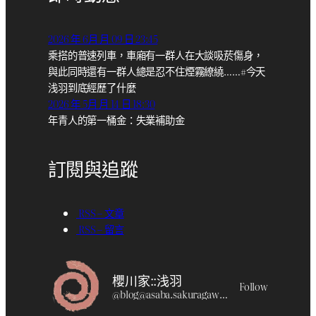
2026 年 6月 月 09 日 23:45
乘搭的普速列車，車廂有一群人在大談吸菸傷身，
與此同時還有一群人總是忍不住煙霧繚繞……#今天
浅羽到底經歷了什麼
2026 年 5月 月 14 日 18:30
年青人的第一桶金：失業補助金
訂閱與追蹤
RSS – 文章
RSS – 留言
櫻川家::浅羽
Follow
@
blog@asaba.sakuragawa.moe