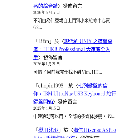
惑的綜合體
〉發佈留言
2026 年 5 月 17 日
不明白為什麼親自上門到小米維修中心買
G2…
「
Lifan
」於〈
現代的 UNIX 之道繼承
者，HHKB Professional 大家庭全入
手
〉發佈留言
2026 年 1 月 21 日
可惜了 目前我完全找不到 Vim, HH…
「
chopin1998
」於〈
七列鍵盤的信
仰，IBM UltraNav USB Keyboard 旅行
鍵盤開箱
〉發佈留言
2025 年 4 月 15 日
中建滚动可以用， 全部的多媒体按键， 包…
「
櫻川 浅羽
」於〈
海信 Hisense A5 Pro
E-ink 手機使用心得
〉發佈留言