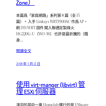
Zone）
本篇爲「家庭網路」系列第 8 篇（全 15
篇）。 入手 Linksys WRT1900AC 作爲 AP，
刷 DD-WRT 固件 闖入聯通定製烽火
HG220G-U（WO-36） 也許是最折騰的（隨
身…
閱讀全文
2018 年 3 月 21 日
使用 virt-manger (libvirt) 管
理 ESXi 伺服器
淺羽的其中一臺 Homelab 運行的是 VMware