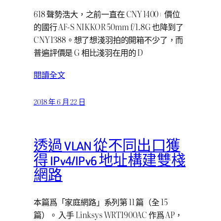
618 聲勢浩大，之前一直在 CNY 1400+ 價位
的國行 AF-S NIKKOR 50mm f/1.8G 也降到了
CNY 1388。想了想淺羽拍的開箱不少了，而
普遍評價是 G 相比淺羽在用的 D
閱讀全文
2018 年 6 月 22 日
透過 VLAN 從不同出口獲
得 IPv4/IPv6 地址構建雙棧
網路
本篇爲「家庭網路」系列第 11 篇（全 15
篇）。 入手 Linksys WRT1900AC 作爲 AP，