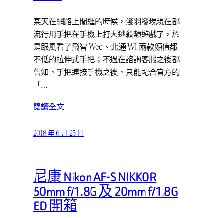
某天在網路上閒逛的時候，淺羽發現現在都
流行用手把在手機上打大逃殺類遊戲了，於
是跟風看了飛智 Wee、北通 W1 兩款顏值都
不低的拉伸式手把；不過在諮詢客服之後都
告知，手把連接手機之後，只能配合官方的
「…
閱讀全文
2018 年 6 月 25 日
尼康 Nikon AF-S NIKKOR
50mm f/1.8G 及 20mm f/1.8G
ED 開箱