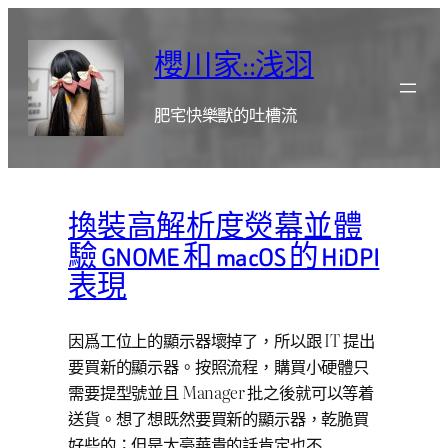
跳
至
櫻川家::浅羽
主
要
肥宅快樂獸的吐槽流
內
容
換裝高解析度熒幕並體
驗 GNOME 和 macOS 的 HiDPI
表現
因爲工位上的顯示器壞掉了，所以跟 IT 提出
要買新的顯示器。按照流程，購買小硬體只
需要提型號並且 Manager 批之後就可以等着
送貨。想了想既然要買新的顯示器，乾脆買
好些的；但是太豪華貴的話肯定也不…