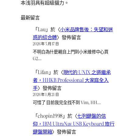
本浅羽具有超級貓力。
最新留言
「
Lau
」於〈
小米品牌售後：失望和迷
惑的綜合體
〉發佈留言
2026 年 5 月 17 日
不明白為什麼親自上門到小米維修中心買
G2…
「
Lifan
」於〈
現代的 UNIX 之道繼承
者，HHKB Professional 大家庭全入
手
〉發佈留言
2026 年 1 月 21 日
可惜了 目前我完全找不到 Vim, HH…
「
chopin1998
」於〈
七列鍵盤的信
仰，IBM UltraNav USB Keyboard 旅行
鍵盤開箱
〉發佈留言