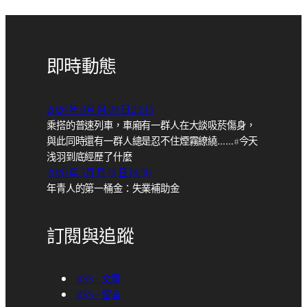
即時動態
2026 年 6月 月 09 日 23:45
乘搭的普速列車，車廂有一群人在大談吸菸傷身，
與此同時還有一群人總是忍不住煙霧繚繞……#今天
浅羽到底經歷了什麼
2026 年 5月 月 14 日 18:30
年青人的第一桶金：失業補助金
訂閱與追蹤
RSS – 文章
RSS – 留言