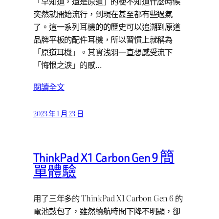
「早知道，還是原道」的梗不知道什麼時候
突然就開始流行，到現在甚至都有些過氣
了。這一系列耳機的的歷史可以追溯到原道
品牌平板的配件耳機，所以習慣上就稱為
「原道耳機」。其實浅羽一直想感受流下
「悔恨之淚」的感…
閱讀全文
2023 年 1 月 23 日
ThinkPad X1 Carbon Gen 9 簡
單體驗
用了三年多的 ThinkPad X1 Carbon Gen 6 的
電池鼓包了，雖然續航時間下降不明顯，卻