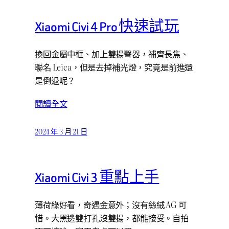
Xiaomi Civi 4 Pro 快速試玩
換回金屬中框、加上雙揚聲器，補齊長焦、
聯名 Leica，但是去掉補光燈，究竟是前進還
是倒退呢？
閱讀全文
2024 年 3 月 21 日
Xiaomi Civi 3 重點上手
薄荷綠好看，奇遇金意外；沒有絲絨 AG 可
惜。大黑邊雙打孔沒雙揚，都能接受。自拍