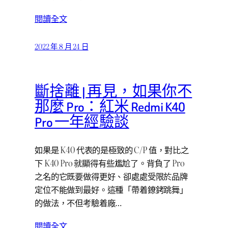
閱讀全文
2022 年 8 月 24 日
斷捨離 | 再見，如果你不
那麼 Pro：紅米 Redmi K40
Pro 一年經驗談
如果是 K40 代表的是極致的 C/P 值，對比之
下 K40 Pro 就顯得有些尷尬了。背負了 Pro
之名的它既要做得更好、卻處處受限於品牌
定位不能做到最好。這種「帶着鐐銬跳舞」
的做法，不但考驗着廠…
閱讀全文