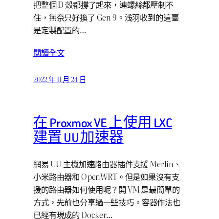
把整個 D 殼都撐了起來，連螺絲都壓制不
住，無奈只好換了 Gen 9。浅羽收到的這臺
是定製配置的…
閱讀全文
2022 年 11 月 24 日
在 Proxmox VE 上使用 LXC
建置 UU 加速器
網易 UU 主機加速路由器插件支援 Merlin、
小米路由器和 OpenWRT。但是如果沒有支
援的路由器如何使用呢？開 VM 是最簡單的
方式，先前也分享過一些技巧。容器作法也
已經有現成的 Docker…