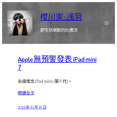
跳
至
櫻川家::浅羽
主
要
肥宅快樂獸的吐槽流
內
容
Apple 無預警發表 iPad mini
7
永遠懷念 iPad mini (第 6 代)。
閱讀全文
2024 年 10 月 16 日