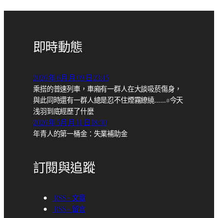
即時動態
2026 年 6月 月 09 日 23:45
乘搭的普速列車，車廂有一群人在大談吸菸傷身，
與此同時還有一群人總是忍不住煙霧繚繞……#今天
浅羽到底經歷了什麼
2026 年 5月 月 14 日 18:30
年青人的第一桶金：失業補助金
訂閱與追蹤
RSS – 文章
RSS – 留言