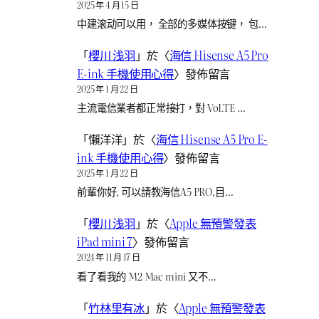
2025 年 4 月 15 日
中建滚动可以用， 全部的多媒体按键， 包…
「
櫻川 浅羽
」於〈
海信 Hisense A5 Pro
E-ink 手機使用心得
〉發佈留言
2025 年 1 月 22 日
主流電信業者都正常接打，對 VoLTE …
「
懶洋洋
」於〈
海信 Hisense A5 Pro E-
ink 手機使用心得
〉發佈留言
2025 年 1 月 22 日
前輩你好, 可以請教海信A5 PRO,目…
「
櫻川 浅羽
」於〈
Apple 無預警發表
iPad mini 7
〉發佈留言
2024 年 11 月 17 日
看了看我的 M2 Mac mini 又不…
「
竹林里有冰
」於〈
Apple 無預警發表