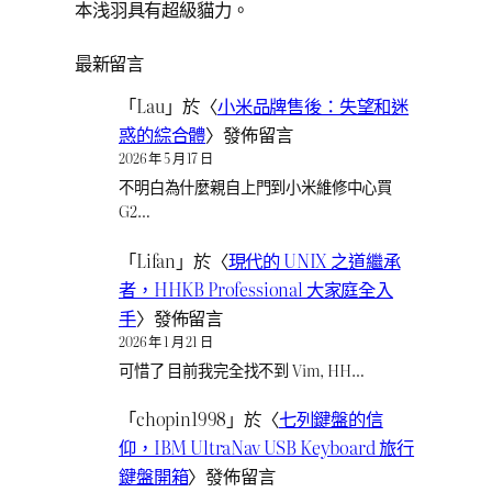
本浅羽具有超級貓力。
最新留言
「
Lau
」於〈
小米品牌售後：失望和迷
惑的綜合體
〉發佈留言
2026 年 5 月 17 日
不明白為什麼親自上門到小米維修中心買
G2…
「
Lifan
」於〈
現代的 UNIX 之道繼承
者，HHKB Professional 大家庭全入
手
〉發佈留言
2026 年 1 月 21 日
可惜了 目前我完全找不到 Vim, HH…
「
chopin1998
」於〈
七列鍵盤的信
仰，IBM UltraNav USB Keyboard 旅行
鍵盤開箱
〉發佈留言