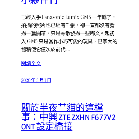
小夥伴們
已經入手 Panasonic Lumix GM5 一年餘了，
拍攝的照片也已經有千張，卻一直都沒有發
過一篇開箱，只是零散發過一些嘟文。起初
入 GM5 只是當作小巧可愛的玩具，巴掌大的
體積使它僅次於前代 …
閱讀全文
2020 年 3 月 1 日
關於半夜艹貓的這檔
事：中興 ZTE ZXHN F677V2
ONT 設定橋接