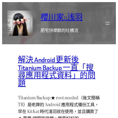
跳
至
櫻川家::浅羽
主
要
肥宅快樂獸的吐槽流
內
容
解決 Android 更新後
Titanium Backup 一直「搜
尋應用程式資料」的問
題
Titanium Backup ★ root needed（後文簡稱
TB）是老牌的 Android 應用程式備份工具，
早在 KitKat 時代淺羽就在使用，並且購買了