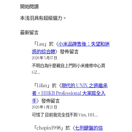
開始閱讀
本浅羽具有超級貓力。
最新留言
「
Lau
」於〈
小米品牌售後：失望和迷
惑的綜合體
〉發佈留言
2026 年 5 月 17 日
不明白為什麼親自上門到小米維修中心買
G2…
「
Lifan
」於〈
現代的 UNIX 之道繼承
者，HHKB Professional 大家庭全入
手
〉發佈留言
2026 年 1 月 21 日
可惜了 目前我完全找不到 Vim, HH…
「
chopin1998
」於〈
七列鍵盤的信