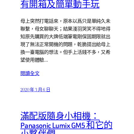
有開箱及簡單動手玩
母上突然打電話來，原本以爲只是單純久未
聯繫，母女聊聊天；結果淺羽哭笑不得地得
知原先購買的大牌低端筆電剛保固期限就出
現了無法正常開機的問題，乾脆提出給母上
換一臺電腦的想法。但手上活錢不多，又希
望使用體驗…
閱讀全文
2020 年 3 月 6 日
滿配版隨身小相機：
Panasonic Lumix GM5 和它的