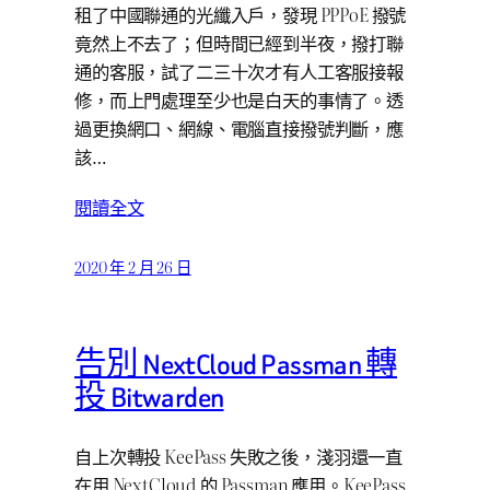
租了中國聯通的光纖入戶，發現 PPPoE 撥號
竟然上不去了；但時間已經到半夜，撥打聯
通的客服，試了二三十次才有人工客服接報
修，而上門處理至少也是白天的事情了。透
過更換網口、網線、電腦直接撥號判斷，應
該…
閱讀全文
2020 年 2 月 26 日
告別 NextCloud Passman 轉
投 Bitwarden
自上次轉投 KeePass 失敗之後，淺羽還一直
在用 NextCloud 的 Passman 應用。KeePass