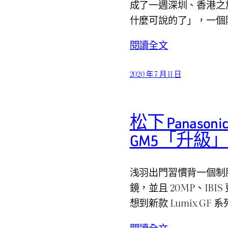
成了一週深圳、香港之旅。
什麼可說的了」，一個
閱讀全文
2020 年 7 月 11 日
松下 Panason
GM5「升級
浅羽出門習慣背一個制服包
鏡，並且 20MP、IB
想到新款 Lumix G
閱讀全文