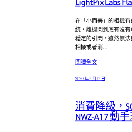
LightPix Lab
在「小而美」的相機有
統，離機閃到底有沒有可行
穩定的引閃，雖然無法
相機或者消…
閱讀全文
2020 年 5 月 17 日
消費降級，SONY 
NWZ-A17 動