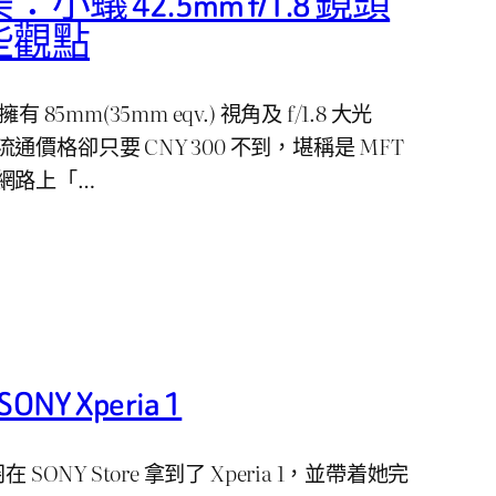
蟻 42.5mm f/1.8 鏡頭
些觀點
頭擁有 85mm(35mm eqv.) 視角及 f/1.8 大光
價格卻只要 CNY 300 不到，堪稱是 MFT
網路上「…
NY Xperia 1
浅羽在 SONY Store 拿到了 Xperia 1，並帶着她完