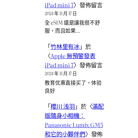
iPad mini 7
〉發佈留言
2024 年 11 月 17 日
全 eSIM 還是讓我很不舒
服，而且如果…
「
竹林里有冰
」於
〈
Apple 無預警發表
iPad mini 7
〉發佈留言
2024 年 11 月 17 日
教育优惠直接买了，体验
良好
「
櫻川 浅羽
」於〈
滿配
版隨身小相機：
Panasonic Lumix GM5
和它的小夥伴們
〉發佈