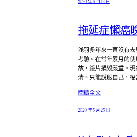
2020 年 6 月 13 日
拖延症懶癌
浅羽多年來一直沒有去
考驗。在常年累月的使
故，鏡片損毀嚴重。現
清。只能說服自己，權
閱讀全文
2020 年 5 月 25 日