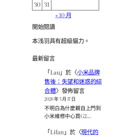
30
31
« 10 月
開始閱讀
本浅羽具有超級貓力。
最新留言
「
Lau
」於〈
小米品牌
售後：失望和迷惑的綜
合體
〉發佈留言
2026 年 5 月 17 日
不明白為什麼親自上門到
小米維修中心買G2…
「
Lifan
」於〈
現代的