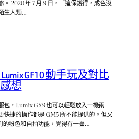
 2020 年 7 月 9 日，「這保護得，成色沒
陌生人類…
ic Lumix GF10 動手玩及對比
」感想
，Lumix GX9 也可以輕鬆放入一機兩
IS 更快捷的操作都是 GM5 所不能提供的。但又
F 系列的粉色和自拍功能，覺得有一臺…