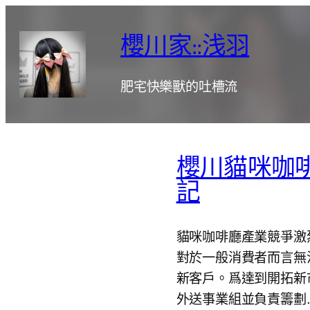
跳
至
櫻川家::浅羽
主
要
肥宅快樂獸的吐槽流
內
容
櫻川貓咪咖
記
貓咪咖啡廳產業競爭激
對於一般消費者而言無
新客戶。爲達到開拓新
外送事業組並負責籌劃