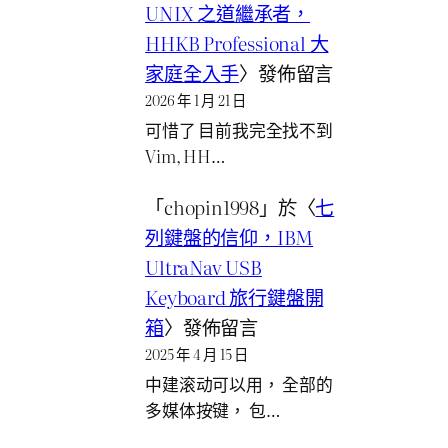
UNIX 之道繼承者，
HHKB Professional 大
家庭全入手
〉發佈留言
2026 年 1 月 21 日
可惜了 目前我完全找不到
Vim, HH…
「
chopin1998
」於〈
七
列鍵盤的信仰，IBM
UltraNav USB
Keyboard 旅行鍵盤開
箱
〉發佈留言
2025 年 4 月 15 日
中建滚动可以用， 全部的
多媒体按键， 包…