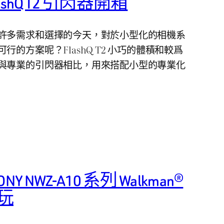
s FlashQ T2 引閃器開箱
許多需求和選擇的今天，對於小型化的相機系
的方案呢？FlashQ T2 小巧的體積和較爲
與專業的引閃器相比，用來搭配小型的專業化
NWZ-A10 系列 Walkman®
手玩