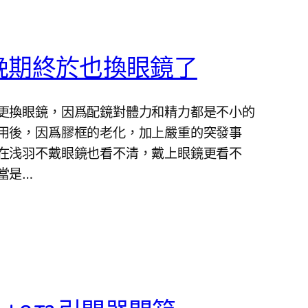
晚期終於也換眼鏡了
更換眼鏡，因爲配鏡對體力和精力都是不小的
用後，因爲膠框的老化，加上嚴重的突發事
在浅羽不戴眼鏡也看不清，戴上眼鏡更看不
當是…