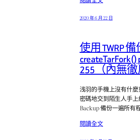
2020 年 6 月 22 日
使用 TWRP
createTarFork()
255（內無
浅羽的手機上沒有什麼
密碼地交到陌生人手上終
Backup 備份一遍所有程
閱讀全文