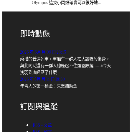
Olympus 這支小閃燈確實可以很好地…
即時動態
2026 年 6月 月 09 日 23:45
乘搭的普速列車，車廂有一群人在大談吸菸傷身，
與此同時還有一群人總是忍不住煙霧繚繞……#今天
浅羽到底經歷了什麼
2026 年 5月 月 14 日 18:30
年青人的第一桶金：失業補助金
訂閱與追蹤
RSS – 文章
RSS – 留言