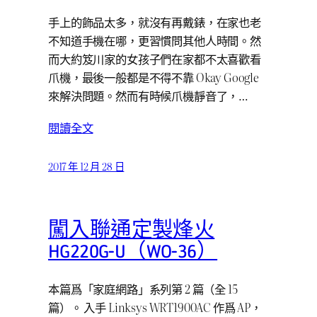
手上的飾品太多，就沒有再戴錶，在家也老
不知道手機在哪，更習慣問其他人時間。然
而大約笈川家的女孩子們在家都不太喜歡看
爪機，最後一般都是不得不靠 Okay Google
來解決問題。然而有時候爪機靜音了，…
閱讀全文
2017 年 12 月 28 日
闖入聯通定製烽火
HG220G-U（WO-36）
本篇爲「家庭網路」系列第 2 篇（全 15
篇）。 入手 Linksys WRT1900AC 作爲 AP，