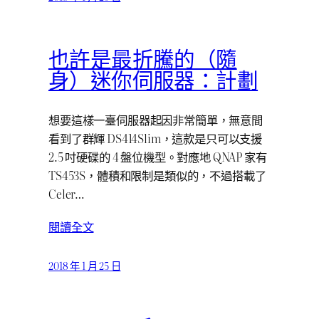
也許是最折騰的（隨
身）迷你伺服器：計劃
想要這樣一臺伺服器起因非常簡單，無意間
看到了群輝 DS414Slim，這款是只可以支援
2.5 吋硬碟的 4 盤位機型。對應地 QNAP 家有
TS453S，體積和限制是類似的，不過搭載了
Celer…
閱讀全文
2018 年 1 月 25 日