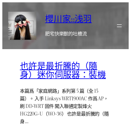
跳
至
櫻川家::浅羽
主
要
肥宅快樂獸的吐槽流
內
容
也許是最折騰的（隨
身）迷你伺服器：裝機
本篇爲「家庭網路」系列第 5 篇（全 15
篇）。 入手 Linksys WRT1900AC 作爲 AP，
刷 DD-WRT 固件 闖入聯通定製烽火
HG220G-U（WO-36） 也許是最折騰的（隨
身…