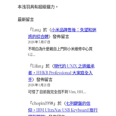
本浅羽具有超級貓力。
最新留言
「
Lau
」於〈
小米品牌售後：失望和迷
惑的綜合體
〉發佈留言
2026 年 5 月 17 日
不明白為什麼親自上門到小米維修中心買
G2…
「
Lifan
」於〈
現代的 UNIX 之道繼承
者，HHKB Professional 大家庭全入
手
〉發佈留言
2026 年 1 月 21 日
可惜了 目前我完全找不到 Vim, HH…
「
chopin1998
」於〈
七列鍵盤的信
仰，IBM UltraNav USB Keyboard 旅行