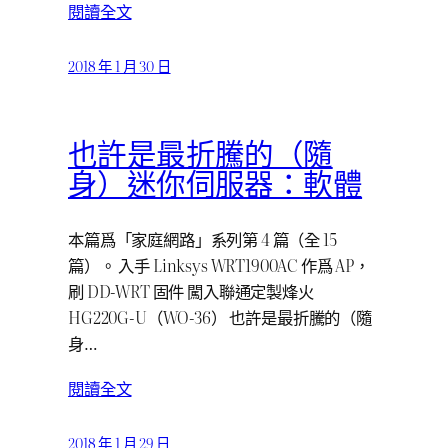
閱讀全文
2018 年 1 月 30 日
也許是最折騰的（隨
身）迷你伺服器：軟體
本篇爲「家庭網路」系列第 4 篇（全 15
篇）。 入手 Linksys WRT1900AC 作爲 AP，
刷 DD-WRT 固件 闖入聯通定製烽火
HG220G-U（WO-36） 也許是最折騰的（隨
身…
閱讀全文
2018 年 1 月 29 日