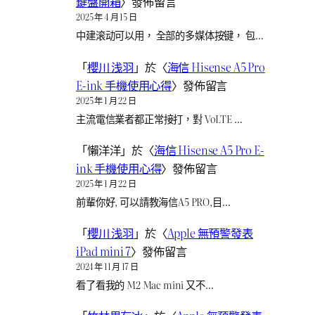
鍵盤開箱
〉發佈留言
2025 年 4 月 15 日
中建滚动可以用， 全部的多媒体按键， 包…
「
櫻川 浅羽
」於〈
海信 Hisense A5 Pro
E-ink 手機使用心得
〉發佈留言
2025 年 1 月 22 日
主流電信業者都正常接打，對 VoLTE …
「
懶洋洋
」於〈
海信 Hisense A5 Pro E-
ink 手機使用心得
〉發佈留言
2025 年 1 月 22 日
前輩你好, 可以請教海信A5 PRO,目…
「
櫻川 浅羽
」於〈
Apple 無預警發表
iPad mini 7
〉發佈留言
2024 年 11 月 17 日
看了看我的 M2 Mac mini 又不…