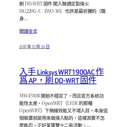
刷 DD-WRT 固件 闖入聯通定製烽火
HG220G-U（WO-36） 也許是最折騰的（隨
身…
閱讀全文
2017 年 12 月 24 日
入手 Linksys WRT1900AC 作
爲 AP，刷 DD-WRT 固件
MW4530R 開始不穩定了，而且官方系統功
能性太差，OpenWRT（LEDE 的那種
OpenWRT）下無線效能又不堪入目。本身這
個裝置就是用來做接入點的，這樣其實不怎
麼能忍。正好某寶雙十二有活動，…