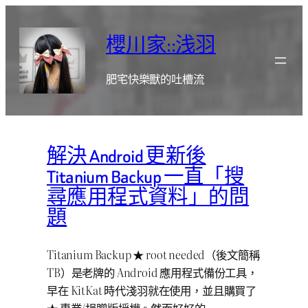
跳
至
櫻川家::浅羽
主
要
肥宅快樂獸的吐槽流
內
容
解決 Android 更新後
Titanium Backup 一直「搜
尋應用程式資料」的問
題
Titanium Backup ★ root needed（後文簡稱
TB）是老牌的 Android 應用程式備份工具，
早在 KitKat 時代淺羽就在使用，並且購買了