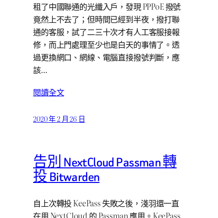
租了中國聯通的光纖入戶，發現 PPPoE 撥號
竟然上不去了；但時間已經到半夜，撥打聯
通的客服，試了二三十次才有人工客服接報
修，而上門處理至少也是白天的事情了。透
過更換網口、網線、電腦直接撥號判斷，應
該…
閱讀全文
2020 年 2 月 26 日
告別 NextCloud Passman 轉
投 Bitwarden
自上次轉投 KeePass 失敗之後，淺羽還一直
在用 NextCloud 的 Passman 應用。KeePass