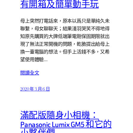
有開箱及簡單動手玩
母上突然打電話來，原本以爲只是單純久未
聯繫，母女聊聊天；結果淺羽哭笑不得地得
知原先購買的大牌低端筆電剛保固期限就出
現了無法正常開機的問題，乾脆提出給母上
換一臺電腦的想法。但手上活錢不多，又希
望使用體驗…
閱讀全文
2020 年 3 月 6 日
滿配版隨身小相機：
Panasonic Lumix GM5 和它的