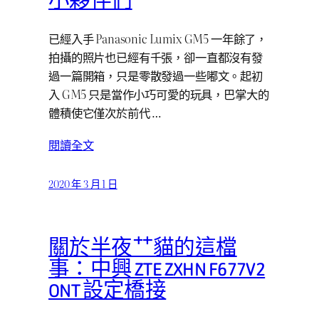
小夥伴們
已經入手 Panasonic Lumix GM5 一年餘了，
拍攝的照片也已經有千張，卻一直都沒有發
過一篇開箱，只是零散發過一些嘟文。起初
入 GM5 只是當作小巧可愛的玩具，巴掌大的
體積使它僅次於前代 …
閱讀全文
2020 年 3 月 1 日
關於半夜艹貓的這檔
事：中興 ZTE ZXHN F677V2
ONT 設定橋接