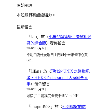
開始閱讀
本浅羽具有超級貓力。
最新留言
「
Lau
」於〈
小米品牌售後：失望和迷
惑的綜合體
〉發佈留言
2026 年 5 月 17 日
不明白為什麼親自上門到小米維修中心買
G2…
「
Lifan
」於〈
現代的 UNIX 之道繼承
者，HHKB Professional 大家庭全入
手
〉發佈留言
2026 年 1 月 21 日
可惜了 目前我完全找不到 Vim, HH…
「
chopin1998
」於〈
七列鍵盤的信