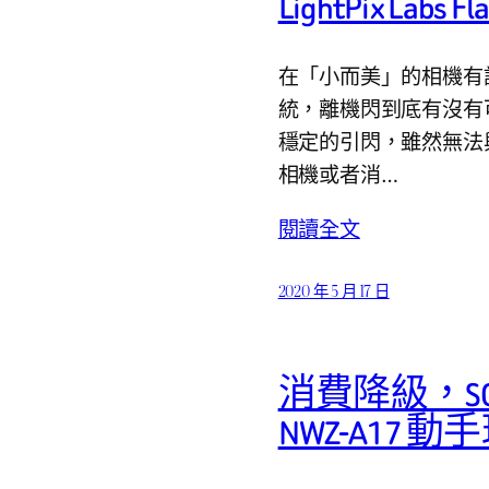
LightPix Lab
在「小而美」的相機有
統，離機閃到底有沒有可行
穩定的引閃，雖然無法
相機或者消…
閱讀全文
2020 年 5 月 17 日
消費降級，SONY 
NWZ-A17 動