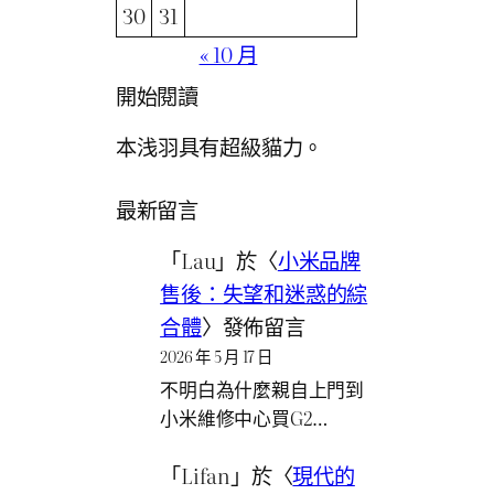
30
31
« 10 月
開始閱讀
本浅羽具有超級貓力。
最新留言
「
Lau
」於〈
小米品牌
售後：失望和迷惑的綜
合體
〉發佈留言
2026 年 5 月 17 日
不明白為什麼親自上門到
小米維修中心買G2…
「
Lifan
」於〈
現代的