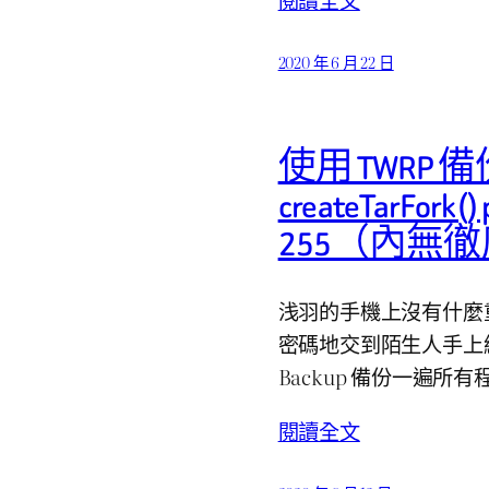
2020 年 6 月 22 日
使用 TWRP
createTarFork()
255（內無
浅羽的手機上沒有什麼
密碼地交到陌生人手上終
Backup 備份一遍所有程
閱讀全文