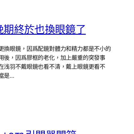
晚期終於也換眼鏡了
更換眼鏡，因爲配鏡對體力和精力都是不小的
用後，因爲膠框的老化，加上嚴重的突發事
在浅羽不戴眼鏡也看不清，戴上眼鏡更看不
當是…