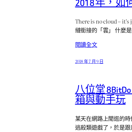
2018 年
There is no cloud – i
縫銜接的「雲」 什麼
閱讀全文
2018 年 7 月 9 日
八位堂 8BitDo S
箱與動手玩
某天在網路上閒逛的時
逃殺類遊戲了，於是跟風