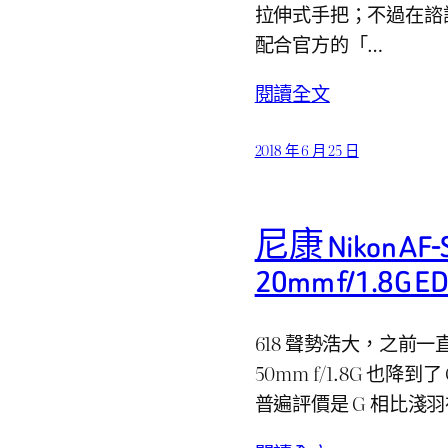
拉伸式手把；不過在諮
配合官方的「…
閱讀全文
2018 年 6 月 25 日
尼康 Nikon AF-S
20mm f/1.8G 
618 聲勢浩大，之前一直在 
50mm f/1.8G 也降
普遍評價是 G 相比淺羽