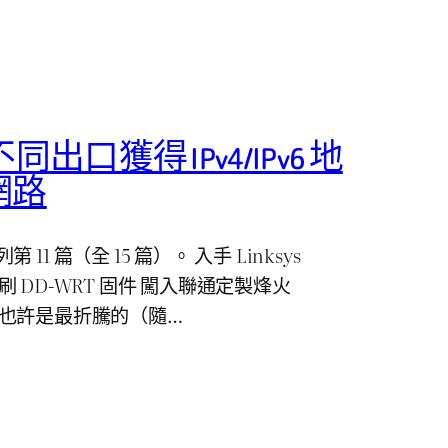
不同出口獲得 IPv4/IPv6 地
網路
1 篇（全 15 篇）。 入手 Linksys
P，刷 DD-WRT 固件 闖入聯通定製烽火
6） 也許是最折騰的（隨…