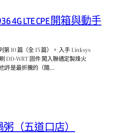
s-936 4G LTE CPE 開箱與動手
0 篇（全 15 篇）。 入手 Linksys
P，刷 DD-WRT 固件 闖入聯通定製烽火
6） 也許是最折騰的（隨…
鍋粥（五道口店）