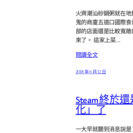
火齊潮汕砂鍋粥就在地
鬼的商廈五道口國際食
部的店面還是比較寬敞
來了。 這家上菜…
閱讀全文
2018 年 6 月 12 日
Steam 
化」了
一大早就聽到消息說是 V