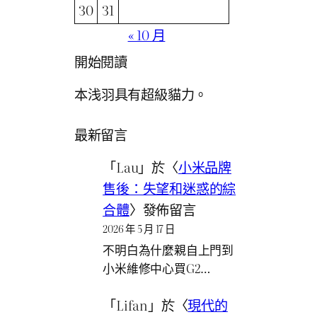
30
31
« 10 月
開始閱讀
本浅羽具有超級貓力。
最新留言
「
Lau
」於〈
小米品牌
售後：失望和迷惑的綜
合體
〉發佈留言
2026 年 5 月 17 日
不明白為什麼親自上門到
小米維修中心買G2…
「
Lifan
」於〈
現代的