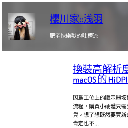
跳
至
櫻川家::浅羽
主
要
肥宅快樂獸的吐槽流
內
容
換裝高解析度熒
macOS 的 HiD
因爲工位上的顯示器壞掉
流程，購買小硬體只需要
貨。想了想既然要買新
肯定也不…