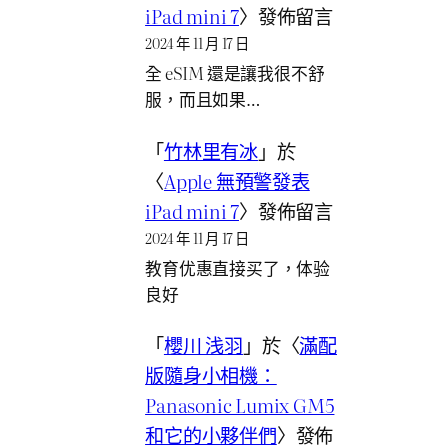
iPad mini 7
〉發佈留言
2024 年 11 月 17 日
全 eSIM 還是讓我很不舒
服，而且如果…
「
竹林里有冰
」於
〈
Apple 無預警發表
iPad mini 7
〉發佈留言
2024 年 11 月 17 日
教育优惠直接买了，体验
良好
「
櫻川 浅羽
」於〈
滿配
版隨身小相機：
Panasonic Lumix GM5
和它的小夥伴們
〉發佈