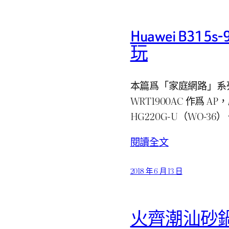
Huawei B315
玩
本篇爲「家庭網路」系列第 1
WRT1900AC 作爲 A
HG220G-U（WO-3
閱讀全文
2018 年 6 月 13 日
火齊潮汕砂