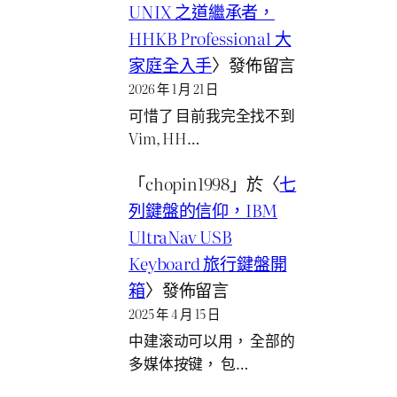
UNIX 之道繼承者，
HHKB Professional 大
家庭全入手
〉發佈留言
2026 年 1 月 21 日
可惜了 目前我完全找不到
Vim, HH…
「
chopin1998
」於〈
七
列鍵盤的信仰，IBM
UltraNav USB
Keyboard 旅行鍵盤開
箱
〉發佈留言
2025 年 4 月 15 日
中建滚动可以用， 全部的
多媒体按键， 包…