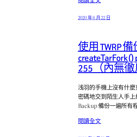
2020 年 6 月 22 日
使用 TWRP
createTarFork()
255（內無
浅羽的手機上沒有什麼
密碼地交到陌生人手上終
Backup 備份一遍所有程
閱讀全文