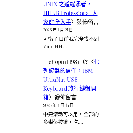
UNIX 之道繼承者，
HHKB Professional 大
家庭全入手
〉發佈留言
2026 年 1 月 21 日
可惜了 目前我完全找不到
Vim, HH…
「
chopin1998
」於〈
七
列鍵盤的信仰，IBM
UltraNav USB
Keyboard 旅行鍵盤開
箱
〉發佈留言
2025 年 4 月 15 日
中建滚动可以用， 全部的
多媒体按键， 包…