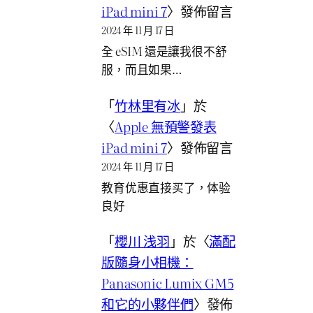
iPad mini 7
〉發佈留言
2024 年 11 月 17 日
全 eSIM 還是讓我很不舒
服，而且如果…
「
竹林里有冰
」於
〈
Apple 無預警發表
iPad mini 7
〉發佈留言
2024 年 11 月 17 日
教育优惠直接买了，体验
良好
「
櫻川 浅羽
」於〈
滿配
版隨身小相機：
Panasonic Lumix GM5
和它的小夥伴們
〉發佈