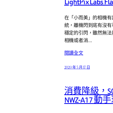
LightPix Lab
在「小而美」的相機有
統，離機閃到底有沒有可行
穩定的引閃，雖然無法
相機或者消…
閱讀全文
2020 年 5 月 17 日
消費降級，SONY 
NWZ-A17 動