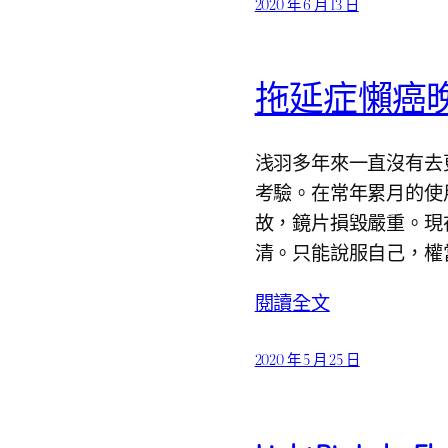
2020 年 6 月 13 日
拖延症懶癌
浅羽多年來一直沒有去
考驗。在常年累月的使
故，鏡片損毀嚴重。現
清。只能說服自己，權
閱讀全文
2020 年 5 月 25 日