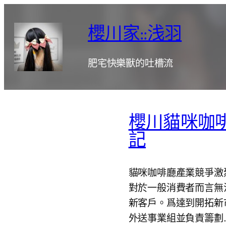
跳
至
櫻川家::浅羽
主
要
肥宅快樂獸的吐槽流
內
容
櫻川貓咪咖
記
貓咪咖啡廳產業競爭激
對於一般消費者而言無
新客戶。爲達到開拓新
外送事業組並負責籌劃