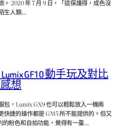
 2020 年 7 月 9 日，「這保護得，成色沒
陌生人類…
ic Lumix GF10 動手玩及對比
」感想
，Lumix GX9 也可以輕鬆放入一機兩
IS 更快捷的操作都是 GM5 所不能提供的。但又
F 系列的粉色和自拍功能，覺得有一臺…