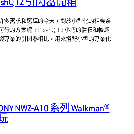
s FlashQ T2 引閃器開箱
許多需求和選擇的今天，對於小型化的相機系
的方案呢？FlashQ T2 小巧的體積和較爲
與專業的引閃器相比，用來搭配小型的專業化
NWZ-A10 系列 Walkman®
手玩