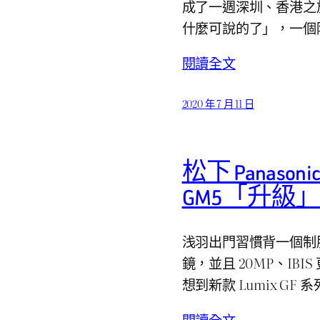
成了一週深圳、香港之旅。
什麼可說的了」，一個
閱讀全文
2020 年 7 月 11 日
松下 Panason
GM5「升級
浅羽出門習慣背一個制服包
鏡，並且 20MP、IB
想到新款 Lumix G
閱讀全文