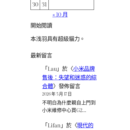
30
31
« 10 月
開始閱讀
本浅羽具有超級貓力。
最新留言
「
Lau
」於〈
小米品牌
售後：失望和迷惑的綜
合體
〉發佈留言
2026 年 5 月 17 日
不明白為什麼親自上門到
小米維修中心買G2…
「
Lifan
」於〈
現代的