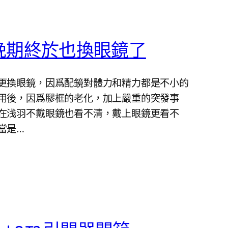
晚期終於也換眼鏡了
更換眼鏡，因爲配鏡對體力和精力都是不小的
用後，因爲膠框的老化，加上嚴重的突發事
在浅羽不戴眼鏡也看不清，戴上眼鏡更看不
當是…