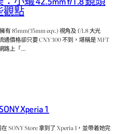
蟻 42.5mm f/1.8 鏡頭
些觀點
頭擁有 85mm(35mm eqv.) 視角及 f/1.8 大光
價格卻只要 CNY 300 不到，堪稱是 MFT
網路上「…
NY Xperia 1
浅羽在 SONY Store 拿到了 Xperia 1，並帶着她完