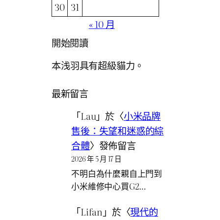
30
31
« 10 月
開始閱讀
本浅羽具有超級貓力。
最新留言
「
Lau
」於〈
小米品牌
售後：失望和迷惑的綜
合體
〉發佈留言
2026 年 5 月 17 日
不明白為什麼親自上門到
小米維修中心買G2…
「
Lifan
」於〈
現代的