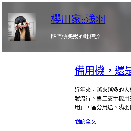
跳
至
櫻川家::浅羽
主
要
肥宅快樂獸的吐槽流
內
容
備用機，還
近年來，越來越多的人
發流行。第二支手機用
用」，區分用途。浅羽
閱讀全文