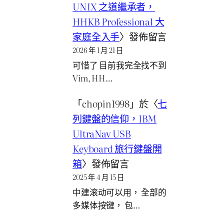
UNIX 之道繼承者，
HHKB Professional 大
家庭全入手
〉發佈留言
2026 年 1 月 21 日
可惜了 目前我完全找不到
Vim, HH…
「
chopin1998
」於〈
七
列鍵盤的信仰，IBM
UltraNav USB
Keyboard 旅行鍵盤開
箱
〉發佈留言
2025 年 4 月 15 日
中建滚动可以用， 全部的
多媒体按键， 包…