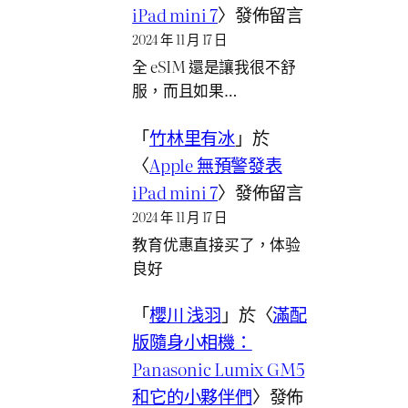
iPad mini 7
〉發佈留言
2024 年 11 月 17 日
全 eSIM 還是讓我很不舒
服，而且如果…
「
竹林里有冰
」於
〈
Apple 無預警發表
iPad mini 7
〉發佈留言
2024 年 11 月 17 日
教育优惠直接买了，体验
良好
「
櫻川 浅羽
」於〈
滿配
版隨身小相機：
Panasonic Lumix GM5
和它的小夥伴們
〉發佈