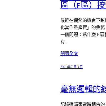
區（F 區）
最近在偶然的機會下瞭解到腹
化當作量產賣」的典範
一個問題：爲什麼 F
有…
閱讀全文
2021 年 7 月 3 日
毫無邏輯的
記錄選購家電時銷售的