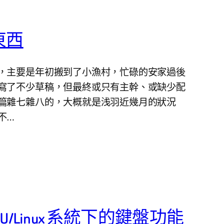
東西
，主要是年初搬到了小漁村，忙碌的安家過後
寫了不少草稿，但最終或只有主幹、或缺少配
篇雜七雜八的，大概就是浅羽近幾月的狀況
不…
 GNU/Linux 系統下的鍵盤功能