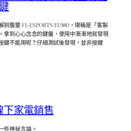
按鍵
靈 FL·ESPORTS FL980，堪稱是「客製
。拿到心心念念的鍵盤，使用中漸漸地就發現
 區按鍵不能用呢？仔細測試後發現，並非按鍵
線下家電銷售
一些神祕言論。