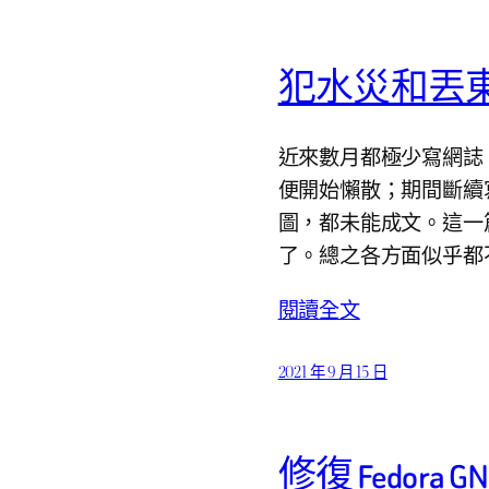
犯水災和丟
近來數月都極少寫網誌
便開始懶散；期間斷續
圖，都未能成文。這一
了。總之各方面似乎都
閱讀全文
2021 年 9 月 15 日
修復 Fedora