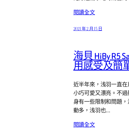
閱讀全文
2021 年 2 月 15 日
海貝 HiBy R5
用感受及簡單
近半年來，浅羽一直在用
小巧可愛又漂亮。不過雖
身有一些限制和問題，
動多，浅羽也…
閱讀全文