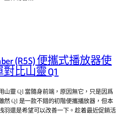
 Saber (R5S) 便攜式播放器使
對比山靈 Q1
山靈 Q1 當隨身前端，原因無它，只是因爲
然 Q1 是一款不錯的初階便攜播放器，但本
浅羽還是希望可以改善一下。趁着最近促銷活