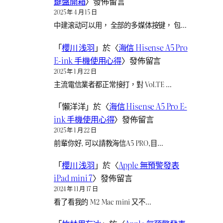
鍵盤開箱
〉發佈留言
2025 年 4 月 15 日
中建滚动可以用， 全部的多媒体按键， 包…
「
櫻川 浅羽
」於〈
海信 Hisense A5 Pro
E-ink 手機使用心得
〉發佈留言
2025 年 1 月 22 日
主流電信業者都正常接打，對 VoLTE …
「
懶洋洋
」於〈
海信 Hisense A5 Pro E-
ink 手機使用心得
〉發佈留言
2025 年 1 月 22 日
前輩你好, 可以請教海信A5 PRO,目…
「
櫻川 浅羽
」於〈
Apple 無預警發表
iPad mini 7
〉發佈留言
2024 年 11 月 17 日
看了看我的 M2 Mac mini 又不…