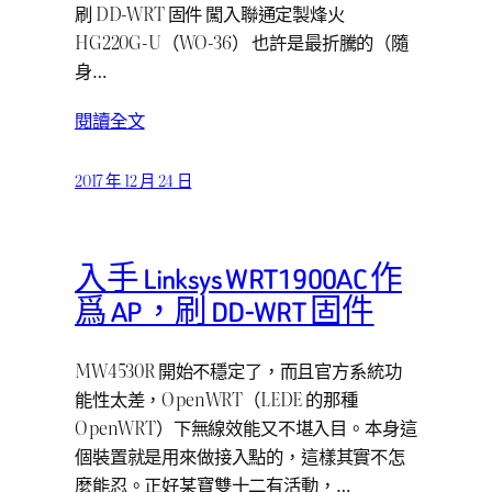
刷 DD-WRT 固件 闖入聯通定製烽火
HG220G-U（WO-36） 也許是最折騰的（隨
身…
閱讀全文
2017 年 12 月 24 日
入手 Linksys WRT1900AC 作
爲 AP，刷 DD-WRT 固件
MW4530R 開始不穩定了，而且官方系統功
能性太差，OpenWRT（LEDE 的那種
OpenWRT）下無線效能又不堪入目。本身這
個裝置就是用來做接入點的，這樣其實不怎
麼能忍。正好某寶雙十二有活動，…