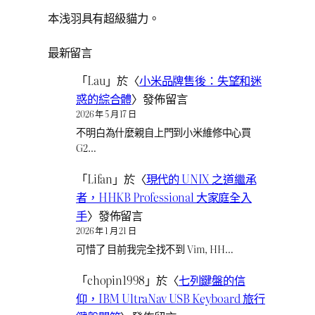
本浅羽具有超級貓力。
最新留言
「
Lau
」於〈
小米品牌售後：失望和迷
惑的綜合體
〉發佈留言
2026 年 5 月 17 日
不明白為什麼親自上門到小米維修中心買
G2…
「
Lifan
」於〈
現代的 UNIX 之道繼承
者，HHKB Professional 大家庭全入
手
〉發佈留言
2026 年 1 月 21 日
可惜了 目前我完全找不到 Vim, HH…
「
chopin1998
」於〈
七列鍵盤的信
仰，IBM UltraNav USB Keyboard 旅行