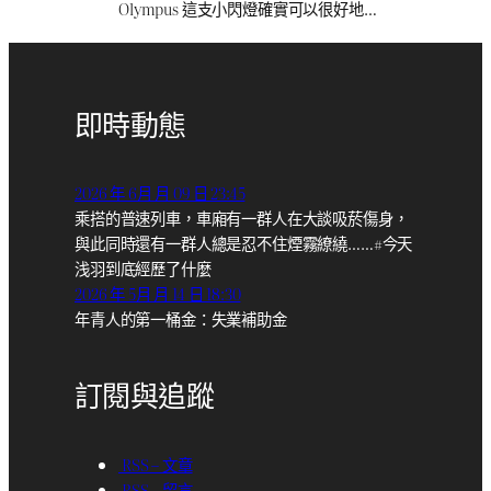
Olympus 這支小閃燈確實可以很好地…
即時動態
2026 年 6月 月 09 日 23:45
乘搭的普速列車，車廂有一群人在大談吸菸傷身，
與此同時還有一群人總是忍不住煙霧繚繞……#今天
浅羽到底經歷了什麼
2026 年 5月 月 14 日 18:30
年青人的第一桶金：失業補助金
訂閱與追蹤
RSS – 文章
RSS – 留言