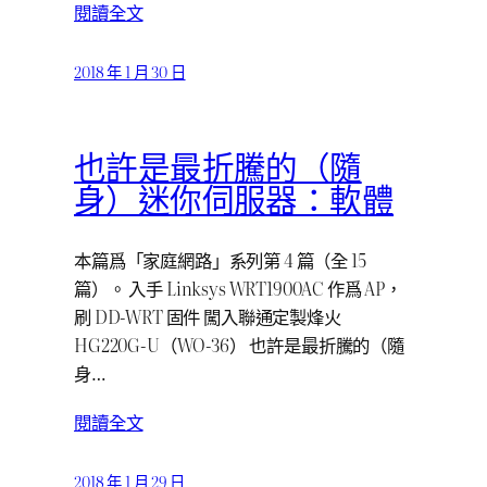
閱讀全文
2018 年 1 月 30 日
也許是最折騰的（隨
身）迷你伺服器：軟體
本篇爲「家庭網路」系列第 4 篇（全 15
篇）。 入手 Linksys WRT1900AC 作爲 AP，
刷 DD-WRT 固件 闖入聯通定製烽火
HG220G-U（WO-36） 也許是最折騰的（隨
身…
閱讀全文
2018 年 1 月 29 日