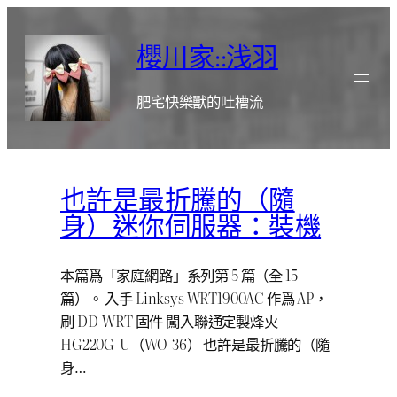
跳
至
櫻川家::浅羽
主
要
肥宅快樂獸的吐槽流
內
容
也許是最折騰的（隨
身）迷你伺服器：裝機
本篇爲「家庭網路」系列第 5 篇（全 15
篇）。 入手 Linksys WRT1900AC 作爲 AP，
刷 DD-WRT 固件 闖入聯通定製烽火
HG220G-U（WO-36） 也許是最折騰的（隨
身…