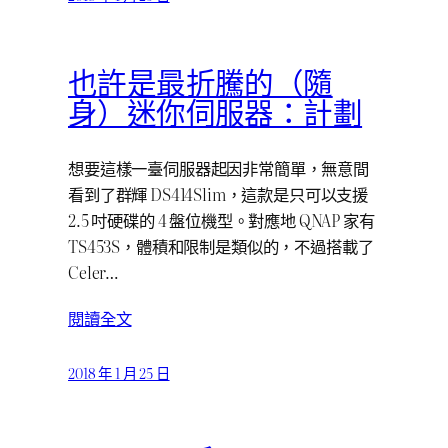
也許是最折騰的（隨
身）迷你伺服器：計劃
想要這樣一臺伺服器起因非常簡單，無意間
看到了群輝 DS414Slim，這款是只可以支援
2.5 吋硬碟的 4 盤位機型。對應地 QNAP 家有
TS453S，體積和限制是類似的，不過搭載了
Celer…
閱讀全文
2018 年 1 月 25 日