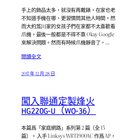
手上的飾品太多，就沒有再戴錶，在家也老
不知道手機在哪，更習慣問其他人時間。然
而大約笈川家的女孩子們在家都不太喜歡看
爪機，最後一般都是不得不靠 Okay Google
來解決問題。然而有時候爪機靜音了，…
閱讀全文
2017 年 12 月 28 日
闖入聯通定製烽火
HG220G-U（WO-36）
本篇爲「家庭網路」系列第 2 篇（全 15
篇）。 入手 Linksys WRT1900AC 作爲 AP，